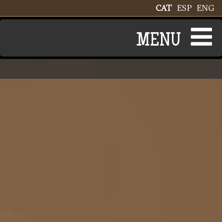
Vés al contingut
CAT
ESP
ENG