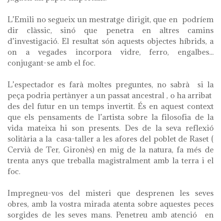
L’Emili no segueix un mestratge dirigit, que en podríem
dir clàssic, sinó que penetra en altres camins
d’investigació. El resultat són aquests objectes híbrids, a
on a vegades incorpora vidre, ferro, engalbes...
conjugant-se amb el foc.
L’espectador es farà moltes preguntes, no sabrà si la
peça podria pertànyer a un passat ancestral , o ha arribat
des del futur en un temps invertit. És en aquest context
que els pensaments de l’artista sobre la filosofia de la
vida mateixa hi son presents. Des de la seva reflexió
solitària a la casa-taller a les afores del poblet de Raset (
Cervià de Ter, Gironès) en mig de la natura, fa més de
trenta anys que treballa magistralment amb la terra i el
foc.
Impregneu-vos del misteri que desprenen les seves
obres, amb la vostra mirada atenta sobre aquestes peces
sorgides de les seves mans. Penetreu amb atenció en