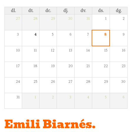
dl.
dt.
dc.
dj.
dv.
ds.
dg.
27
28
29
30
31
1
2
3
4
5
6
7
8
9
10
11
12
13
14
15
16
17
18
19
20
21
22
23
24
25
26
27
28
29
30
31
1
2
3
4
5
6
Emili Biarnés.