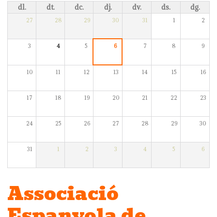
dl.
dt.
dc.
dj.
dv.
ds.
dg.
27
28
29
30
31
1
2
3
4
5
6
7
8
9
10
11
12
13
14
15
16
17
18
19
20
21
22
23
24
25
26
27
28
29
30
31
1
2
3
4
5
6
Associació
Espanyola de