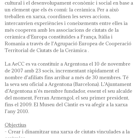
cultural i el desenvolupament econòmic i social en base a
un element que els és comú: la ceràmica. Per a això
treballen en xarxa, coordinen les seves accions,
intercanvien experiències i coneixements entre elles ia
més cooperen amb les associacions de ciutats de la
ceràmica d'Europa constituïdes a França, Itàlia i
Romania a través de l'Agrupació Europea de Cooperació
Territorial de Ciutats de la Ceràmica .
La AeCC es va constituir a Argentona el 10 de novembre
de 2007 amb 23 socis, incrementant ràpidament el
nombre d'afiliats fins arribar a més de 30 membres. Té
la seva seu oficial a Argentona (Barcelona). L’Ajuntament
d’Argentona n’és membre fundador, essent el seu alcalde
del moment, Ferran Armengol, el seu primer president,
fins el 2009. El Museu del Càntir es va afegir a la xarxa
l’any 2010.
Objectius
- Crear i dinamitzar una xarxa de ciutats vinculades a la