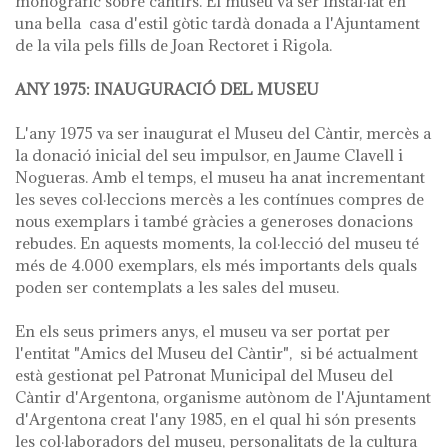
monogràfic sobre càntirs. El museu va ser instal·lat en
una bella casa d'estil gòtic tardà donada a l'Ajuntament
de la vila pels fills de Joan Rectoret i Rigola.
ANY 1975: INAUGURACIÓ DEL MUSEU
L'any 1975 va ser inaugurat el Museu del Càntir, mercès a
la donació inicial del seu impulsor, en Jaume Clavell i
Nogueras. Amb el temps, el museu ha anat incrementant
les seves col·leccions mercès a les contínues compres de
nous exemplars i també gràcies a generoses donacions
rebudes. En aquests moments, la col·lecció del museu té
més de 4.000 exemplars, els més importants dels quals
poden ser contemplats a les sales del museu.
En els seus primers anys, el museu va ser portat per
l'entitat "Amics del Museu del Càntir", si bé actualment
està gestionat pel Patronat Municipal del Museu del
Càntir d'Argentona, organisme autònom de l'Ajuntament
d'Argentona creat l'any 1985, en el qual hi són presents
les col·laboradors del museu, personalitats de la cultura