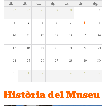
dl.
dt.
dc.
dj.
dv.
ds.
dg.
27
28
29
30
31
1
2
3
4
5
6
7
8
9
10
11
12
13
14
15
16
17
18
19
20
21
22
23
24
25
26
27
28
29
30
31
1
2
3
4
5
6
Història del Museu