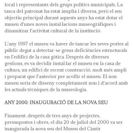
local i representants dels grups polítics municipals. La
tasca del patronat ha estat àmplia i diversa, però el seu
objectiu principal durant aquests anys ha estat dotar el
museu d'unes noves instal·lacions museogràfiques i
dinamitzar l'activitat cultural de la institució.
L'any 1997 el museu va haver de tancar les seves portes al
públic degut a detectar-se greus deficiències estructurals
en l'edifici de la casa gòtica. Després de diverses
gestions, es va decidir instal·lar el museu en la casa de
cultura, un edifici de recent construcció, molt més ampli
i preparat que l'anterior per acollir el museu. El nou
museu seria de disseny completament nou i d'acord amb
les actuals tècniques de la museologia.
ANY 2000: INAUGURACIÓ DE LA NOVA SEU
Finament, després de tres anys de projectes,
pressupostos i obres, el dia 20 de juliol del 2000 va ser
inaugurada la nova seu del Museu del Càntir