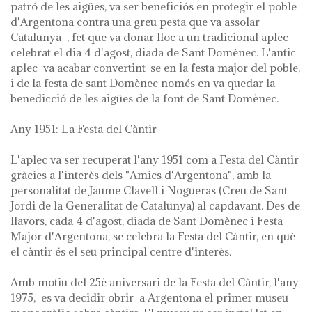
patró de les aigües, va ser beneficiós en protegir el poble
d'Argentona contra una greu pesta que va assolar
Catalunya , fet que va donar lloc a un tradicional aplec
celebrat el dia 4 d'agost, diada de Sant Domènec. L'antic
aplec va acabar convertint-se en la festa major del poble,
i de la festa de sant Domènec només en va quedar la
benedicció de les aigües de la font de Sant Domènec.
Any 1951: La Festa del Càntir
L'aplec va ser recuperat l'any 1951 com a Festa del Càntir
gràcies a l'interès dels "Amics d'Argentona", amb la
personalitat de Jaume Clavell i Nogueras (Creu de Sant
Jordi de la Generalitat de Catalunya) al capdavant. Des de
llavors, cada 4 d'agost, diada de Sant Domènec i Festa
Major d'Argentona, se celebra la Festa del Càntir, en què
el càntir és el seu principal centre d'interès.
Amb motiu del 25è aniversari de la Festa del Càntir, l'any
1975, es va decidir obrir a Argentona el primer museu