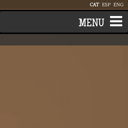
Vés al contingut
CAT
ESP
ENG