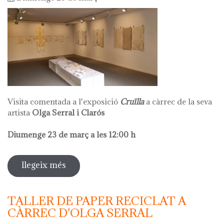
Visita comentada a l'exposició
Cruïlla
a càrrec de la seva
artista
Olga Serral i Clarós
Diumenge 23 de març a les 12:00 h
llegeix més
sobre visita comentada olga serral
TALLER DE PAPER RECICLAT A
CÀRREC D'OLGA SERRAL