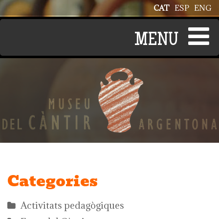
Vés al contingut
CAT
ESP
ENG
Categories
Activitats pedagògiques