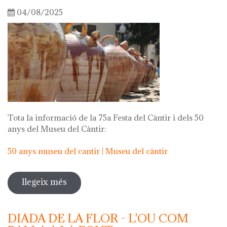
04/08/2025
Tota la informació de la 75a Festa del Càntir i dels 50
anys del Museu del Càntir:
50 anys museu del cantir | Museu del càntir
llegeix més
sobre 75a festa del càntir
DIADA DE LA FLOR - L'OU COM