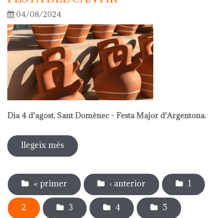
04/08/2024
Dia 4 d'agost, Sant Domènec - Festa Major d'Argentona.
llegeix més
sobre festa del càntir
Pàgines
« primer
‹ anterior
1
2
3
4
5