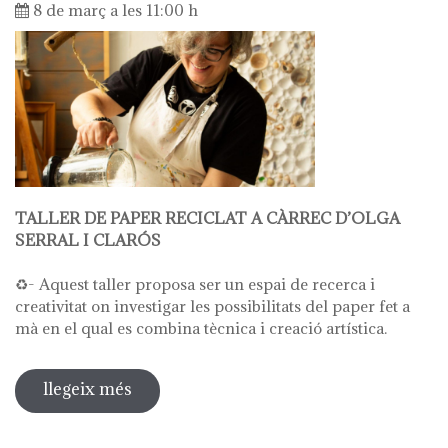
8 de març a les 11:00 h
TALLER DE PAPER RECICLAT A CÀRREC D’OLGA
SERRAL I CLARÓS
♻️- Aquest taller proposa ser un espai de recerca i
creativitat on investigar les possibilitats del paper fet a
mà en el qual es combina tècnica i creació artística.
llegeix més
sobre taller de paper reciclat a càrrec
d'olga serral