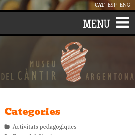
Vés al contingut
CAT
ESP
ENG
Categories
Activitats pedagògiques