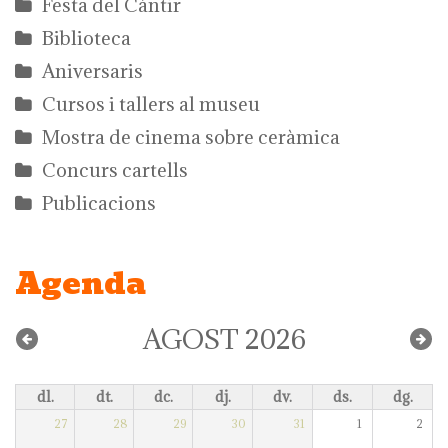
Festa del Càntir
Biblioteca
Aniversaris
Cursos i tallers al museu
Mostra de cinema sobre ceràmica
Concurs cartells
Publicacions
Agenda
AGOST 2026
dl.
dt.
dc.
dj.
dv.
ds.
dg.
27
28
29
30
31
1
2