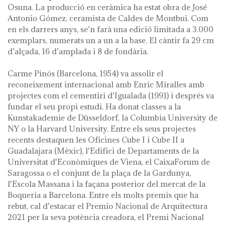
Osuna. La producció en ceràmica ha estat obra de José
Antonio Gómez, ceramista de Caldes de Montbui. Com
en els darrers anys, se’n farà una edició limitada a 3.000
exemplars, numerats un a un a la base. El càntir fa 29 cm
d’alçada, 16 d’amplada i 8 de fondària.
Carme Pinós (Barcelona, 1954) va assolir el
reconeixement internacional amb Enric Miralles amb
projectes com el cementiri d'Igualada (1991) i després va
fundar el seu propi estudi. Ha donat classes a la
Kunstakademie de Düsseldorf, la Columbia University de
NY o la Harvard University. Entre els seus projectes
recents destaquen les Oficines Cube I i Cube II a
Guadalajara (Mèxic), l'Edifici de Departaments de la
Universitat d'Econòmiques de Viena, el CaixaForum de
Saragossa o el conjunt de la plaça de la Gardunya,
l'Escola Massana i la façana posterior del mercat de la
Boqueria a Barcelona. Entre els molts premis que ha
rebut, cal d’estacar el Premio Nacional de Arquitectura
2021 per la seva potència creadora, el Premi Nacional