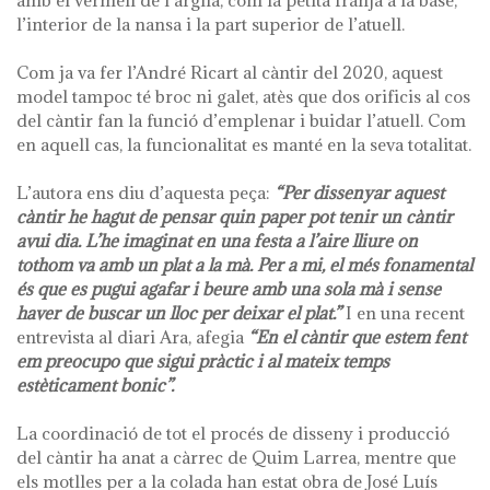
amb el vermell de l’argila, com la petita franja a la base,
l’interior de la nansa i la part superior de l’atuell.
Com ja va fer l’André Ricart al càntir del 2020, aquest
model tampoc té broc ni galet, atès que dos orificis al cos
del càntir fan la funció d’emplenar i buidar l’atuell. Com
en aquell cas, la funcionalitat es manté en la seva totalitat.
L’autora ens diu d’aquesta peça:
“Per dissenyar aquest
càntir he hagut de pensar quin paper pot tenir un càntir
avui dia. L’he imaginat en una festa a l’aire lliure on
tothom va amb un plat a la mà. Per a mi, el més fonamental
és que es pugui agafar i beure amb una sola mà i sense
haver de buscar un lloc per deixar el plat.”
I en una recent
entrevista al diari Ara, afegia
“En el càntir que estem fent
em preocupo que sigui pràctic i al mateix temps
estèticament bonic”.
La coordinació de tot el procés de disseny i producció
del càntir ha anat a càrrec de Quim Larrea, mentre que
els motlles per a la colada han estat obra de José Luís