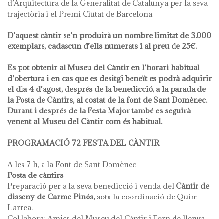
d’Arquitectura de la Generalitat de Catalunya per la seva
trajectòria i el Premi Ciutat de Barcelona.
D’aquest càntir se’n produirà un nombre limitat de 3.000
exemplars, cadascun d’ells numerats i al preu de 25€.
Es pot obtenir al Museu del Càntir en l'horari habitual
d'obertura i en cas que es desitgi beneït es podrà adquirir
el dia 4 d'agost, després de la benedicció, a la parada de
la Posta de Càntirs, al costat de la font de Sant Domènec.
Durant i després de la Festa Major també es seguirà
venent al Museu del Càntir com és habitual.
PROGRAMACIÓ 72 FESTA DEL CÀNTIR
A les 7 h, a la Font de Sant Domènec
Posta de càntirs
Preparació per a la seva benedicció i venda del
Càntir de
disseny de Carme Pinós,
sota la coordinació de Quim
Larrea.
Col·labora: Amics del Museu del Càntir i Forn de llenya