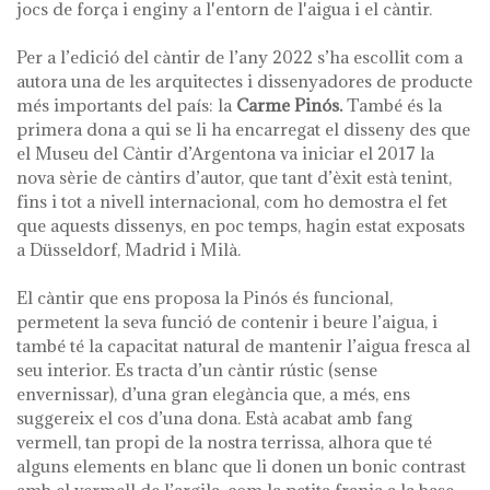
jocs de força i enginy a l'entorn de l'aigua i el càntir.
Per a l’edició del càntir de l’any 2022 s’ha escollit com a
autora una de les arquitectes i dissenyadores de producte
més importants del país: la
Carme Pinós.
També és la
primera dona a qui se li ha encarregat el disseny des que
el Museu del Càntir d’Argentona va iniciar el 2017 la
nova sèrie de càntirs d’autor, que tant d’èxit està tenint,
fins i tot a nivell internacional, com ho demostra el fet
que aquests dissenys, en poc temps, hagin estat exposats
a Düsseldorf, Madrid i Milà.
El càntir que ens proposa la Pinós és funcional,
permetent la seva funció de contenir i beure l’aigua, i
també té la capacitat natural de mantenir l’aigua fresca al
seu interior. Es tracta d’un càntir rústic (sense
envernissar), d’una gran elegància que, a més, ens
suggereix el cos d’una dona. Està acabat amb fang
vermell, tan propi de la nostra terrissa, alhora que té
alguns elements en blanc que li donen un bonic contrast