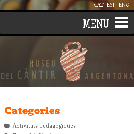
Vés al contingut
CAT
ESP
ENG
Categories
Activitats pedagògiques