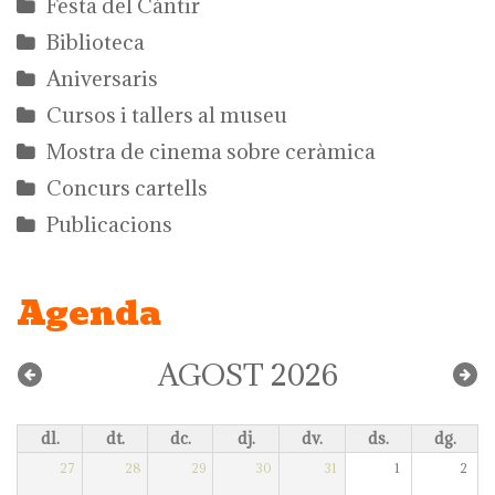
Festa del Càntir
Biblioteca
Aniversaris
Cursos i tallers al museu
Mostra de cinema sobre ceràmica
Concurs cartells
Publicacions
Agenda
AGOST 2026
dl.
dt.
dc.
dj.
dv.
ds.
dg.
27
28
29
30
31
1
2