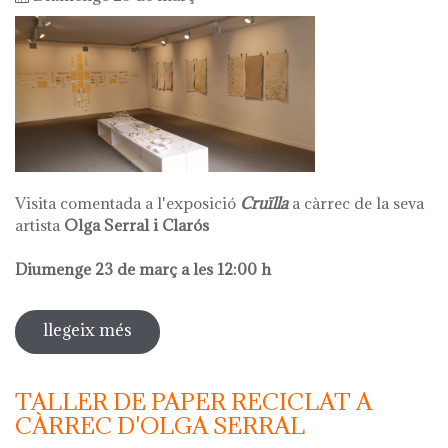
Visita comentada a l'exposició
Cruïlla
a càrrec de la seva
artista
Olga Serral i Clarós
Diumenge 23 de març a les 12:00 h
llegeix més
sobre visita comentada olga serral
TALLER DE PAPER RECICLAT A
CÀRREC D'OLGA SERRAL