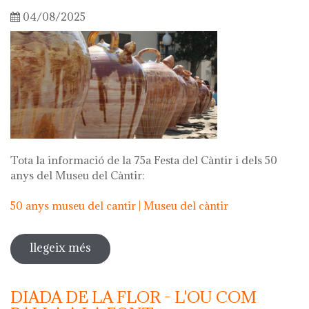
04/08/2025
Tota la informació de la 75a Festa del Càntir i dels 50
anys del Museu del Càntir:
50 anys museu del cantir | Museu del càntir
llegeix més
sobre 75a festa del càntir
DIADA DE LA FLOR - L'OU COM