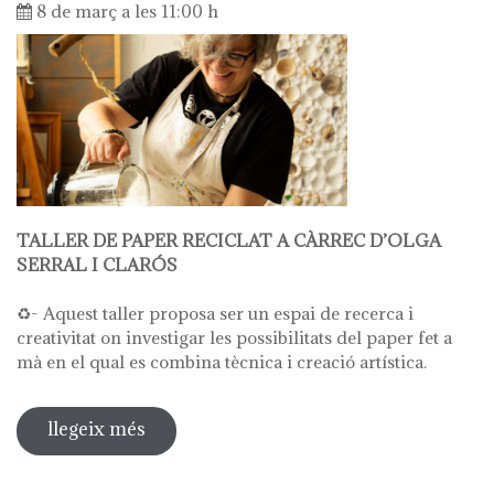
8 de març a les 11:00 h
TALLER DE PAPER RECICLAT A CÀRREC D’OLGA
SERRAL I CLARÓS
♻️- Aquest taller proposa ser un espai de recerca i
creativitat on investigar les possibilitats del paper fet a
mà en el qual es combina tècnica i creació artística.
llegeix més
sobre taller de paper reciclat a càrrec
d'olga serral