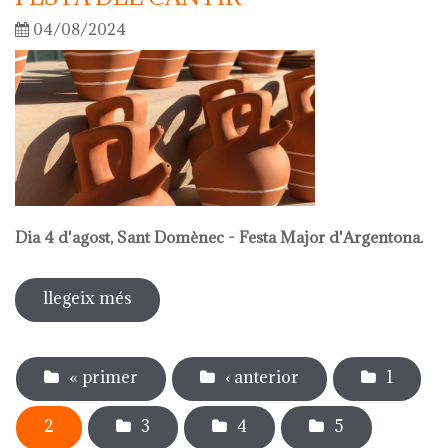
04/08/2024
Dia 4 d'agost, Sant Domènec - Festa Major d'Argentona.
llegeix més
sobre festa del càntir
Pàgines
« primer
‹ anterior
1
2
3
4
5