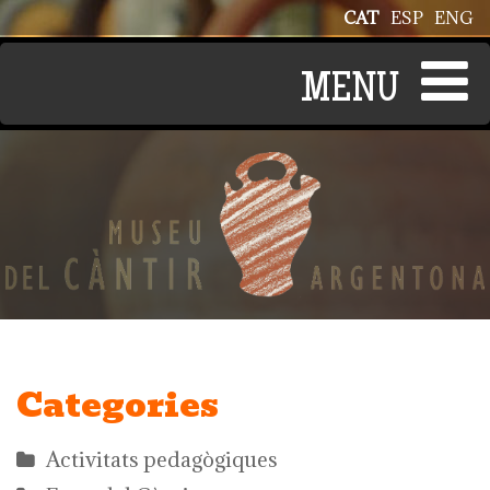
Vés al contingut
CAT
ESP
ENG
Categories
Activitats pedagògiques