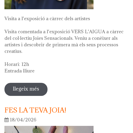
Visita a l'exposició a càrrec dels artistes
Visita comentada a l'exposició VERS L'AIGUA a càrrec
del col·lectiu Joies Sensacionals. Veniu a conèixer als
artistes i descobrir de primera mà els seus processos
creatius.
Horari: 12h
Entrada lliure
llegeix més
sobre visita guiada a l'exposició "vers
l'aigua" en el marc de la setmana
cultural 2026
FES LA TEVA JOIA!
18/04/2026