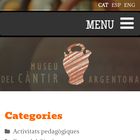
Vés al contingut
CAT
ESP
ENG
Categories
Activitats pedagògiques