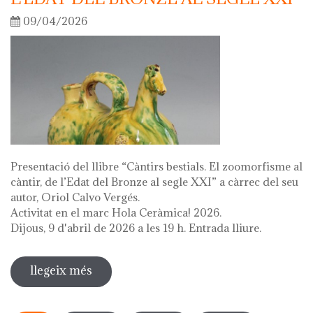
09/04/2026
Presentació del llibre “Càntirs bestials. El zoomorfisme al
càntir, de l’Edat del Bronze al segle XXI” a càrrec del seu
autor, Oriol Calvo Vergés.
Activitat en el marc Hola Ceràmica! 2026.
Dijous, 9 d'abril de 2026 a les 19 h. Entrada lliure.
llegeix més
sobre presentació del llibre "càntirs
bestials. zoomorfisme al càntir: de
Pàgines
l'edat del bronze al segle xxi"