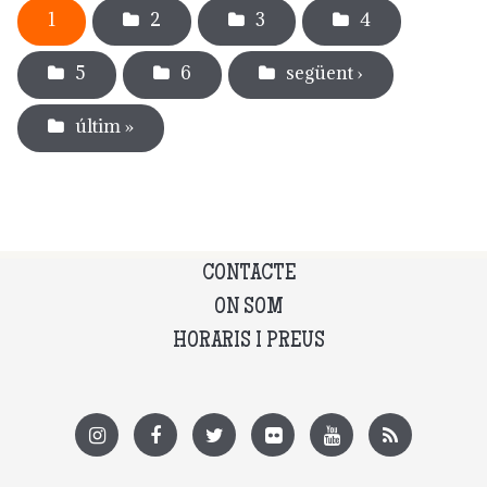
1
2
3
4
5
6
següent ›
últim »
CONTACTE
ON SOM
HORARIS I PREUS