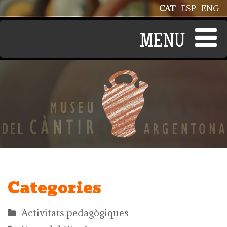
Vés al contingut
CAT
ESP
ENG
Categories
Activitats pedagògiques