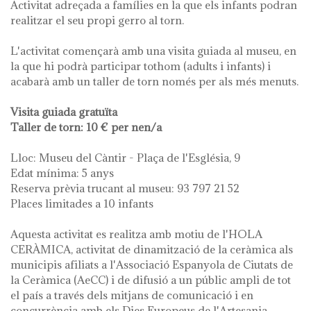
Activitat adreçada a famílies en la que els infants podran
realitzar el seu propi gerro al torn.
L'activitat començarà amb una visita guiada al museu, en
la que hi podrà participar tothom (adults i infants) i
acabarà amb un taller de torn només per als més menuts.
Visita guiada gratuïta
Taller de torn: 10 € per nen/a
Lloc: Museu del Càntir - Plaça de l'Església, 9
Edat mínima: 5 anys
Reserva prèvia trucant al museu: 93 797 21 52
Places limitades a 10 infants
Aquesta activitat es realitza amb motiu de l'HOLA
CERÀMICA, activitat de dinamització de la ceràmica als
municipis afiliats a l'Associació Espanyola de Ciutats de
la Ceràmica (AeCC) i de difusió a un públic ampli de tot
el país a través dels mitjans de comunicació i en
concurrència amb els Dies Europeus de l'Artesania.