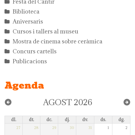
Festa del Càntir
Biblioteca
Aniversaris
Cursos i tallers al museu
Mostra de cinema sobre ceràmica
Concurs cartells
Publicacions
Agenda
AGOST 2026
dl.
dt.
dc.
dj.
dv.
ds.
dg.
27
28
29
30
31
1
2