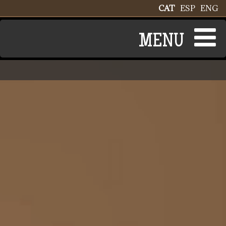
Vés al contingut
CAT
ESP
ENG