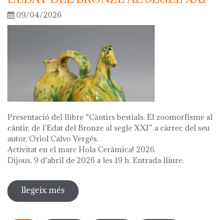
09/04/2026
Presentació del llibre “Càntirs bestials. El zoomorfisme al
càntir, de l’Edat del Bronze al segle XXI” a càrrec del seu
autor, Oriol Calvo Vergés.
Activitat en el marc Hola Ceràmica! 2026.
Dijous, 9 d'abril de 2026 a les 19 h. Entrada lliure.
llegeix més
sobre presentació del llibre "càntirs
bestials. zoomorfisme al càntir: de
Pàgines
l'edat del bronze al segle xxi"