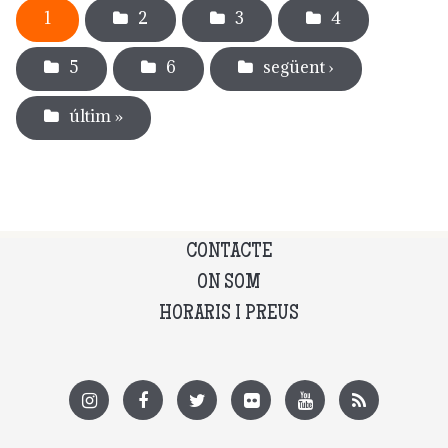
1
2
3
4
5
6
següent ›
últim »
CONTACTE
ON SOM
HORARIS I PREUS