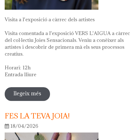
Visita a l'exposició a càrrec dels artistes
Visita comentada a l'exposició VERS L'AIGUA a càrrec
del col·lectiu Joies Sensacionals. Veniu a conèixer als
artistes i descobrir de primera mà els seus processos
creatius.
Horari: 12h
Entrada lliure
llegeix més
sobre visita guiada a l'exposició "vers
l'aigua" en el marc de la setmana
cultural 2026
FES LA TEVA JOIA!
18/04/2026