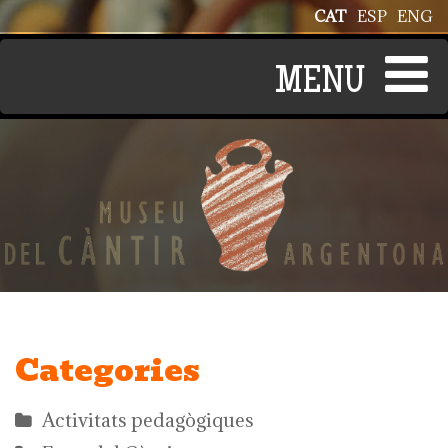
Vés al contingut
CAT
ESP
ENG
Categories
Activitats pedagògiques