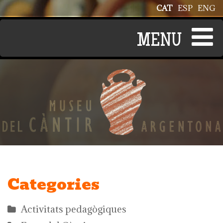
Vés al contingut
CAT
ESP
ENG
Categories
Activitats pedagògiques