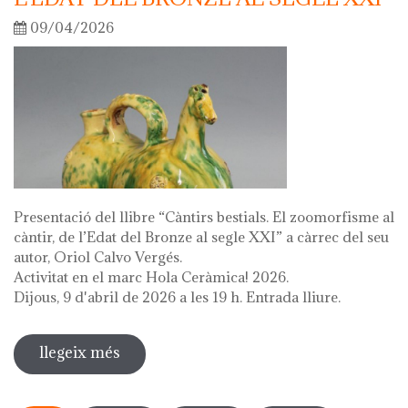
09/04/2026
Presentació del llibre “Càntirs bestials. El zoomorfisme al
càntir, de l’Edat del Bronze al segle XXI” a càrrec del seu
autor, Oriol Calvo Vergés.
Activitat en el marc Hola Ceràmica! 2026.
Dijous, 9 d'abril de 2026 a les 19 h. Entrada lliure.
llegeix més
sobre presentació del llibre "càntirs
bestials. zoomorfisme al càntir: de
Pàgines
l'edat del bronze al segle xxi"