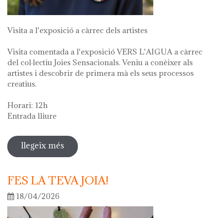
Visita a l'exposició a càrrec dels artistes
Visita comentada a l'exposició VERS L'AIGUA a càrrec
del col·lectiu Joies Sensacionals. Veniu a conèixer als
artistes i descobrir de primera mà els seus processos
creatius.
Horari: 12h
Entrada lliure
llegeix més
sobre visita guiada a l'exposició "vers
l'aigua" en el marc de la setmana
cultural 2026
FES LA TEVA JOIA!
18/04/2026