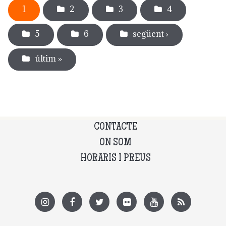
1
2
3
4
5
6
següent ›
últim »
CONTACTE
ON SOM
HORARIS I PREUS