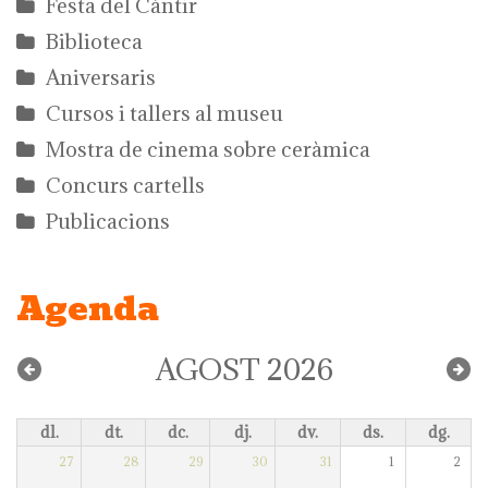
Festa del Càntir
Biblioteca
Aniversaris
Cursos i tallers al museu
Mostra de cinema sobre ceràmica
Concurs cartells
Publicacions
Agenda
AGOST 2026
dl.
dt.
dc.
dj.
dv.
ds.
dg.
27
28
29
30
31
1
2