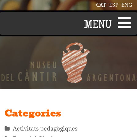
Vés al contingut
CAT
ESP
ENG
Categories
Activitats pedagògiques