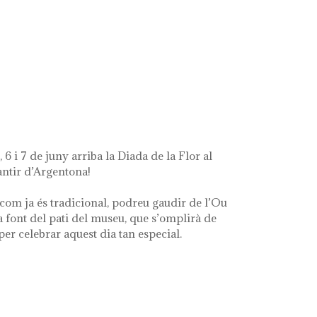
ue queda de mi'
 6 i 7 de juny arriba la Diada de la Flor al
ntir d’Argentona!
com ja és tradicional, podreu gaudir de l’Ou
a font del pati del museu, que s’omplirà de
 per celebrar aquest dia tan especial.