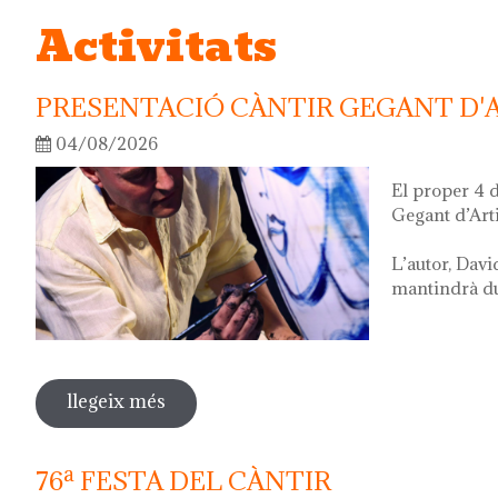
Activitats
PRESENTACIÓ CÀNTIR GEGANT D'
04/08/2026
El proper 4 
Gegant d’Art
L’autor, Davi
mantindrà dur
llegeix més
sobre presentació càntir gegant d'artis
76ª FESTA DEL CÀNTIR