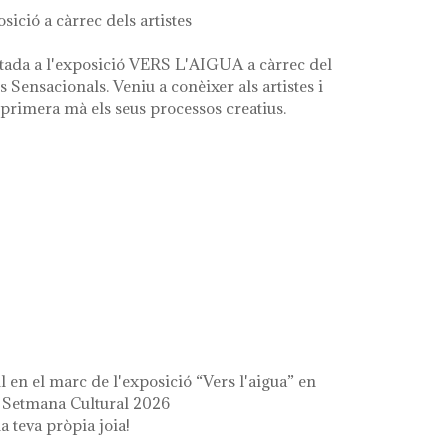
osició a càrrec dels artistes
tada a l'exposició VERS L'AIGUA a càrrec del
es Sensacionals. Veniu a conèixer als artistes i
primera mà els seus processos creatius.
 l'aigua" en el marc de la setmana cultural
il en el marc de l'exposició “Vers l'aigua” en
a Setmana Cultural 2026
a teva pròpia joia!