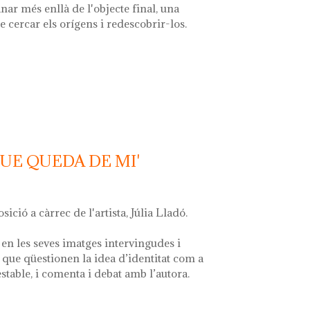
nar més enllà de l'objecte final, una
e cercar els orígens i redescobrir-los.
 la font'
QUE QUEDA DE MI'
osició a càrrec de l'artista, Júlia Lladó.
en les seves imatges intervingudes i
que qüestionen la idea d’identitat com a
estable, i comenta i debat amb l’autora.