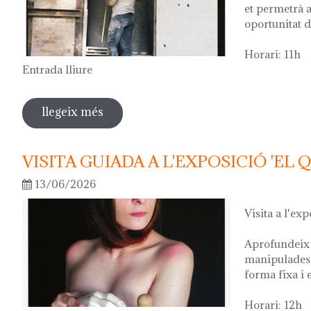
et permetrà a
oportunitat d
Horari: 11h
Entrada lliure
llegeix més
sobre visita guiada a l'exposició 'anar a
VISITA GUIADA A L'EXPOSICIÓ 'EL 
13/06/2026
Visita a l'exp
Aprofundeix 
manipulades 
forma fixa i 
Horari: 12h