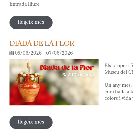
Entrada lliure
llegeix més
sobre visita guiada a l'exposició 'el q
DIADA DE LA FLOR
05/06/2026 - 07/06/2026
Els propers 5,
Museu del Cà
Un any més, 
com balla a l
colors i vida
llegeix més
sobre diada de la flor