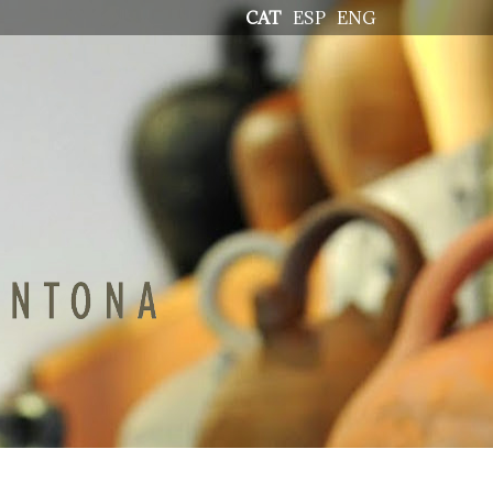
CAT
ESP
ENG