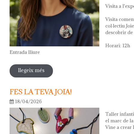
Visita a l'exp
Visita comen
col·lectiu Joi
descobrir de 
Horari: 12h
Entrada lliure
llegeix més
sobre visita guiada a l'exposició "vers
2026
FES LA TEVA JOIA!
18/04/2026
Taller infant
el marc de l
Vine a crear l