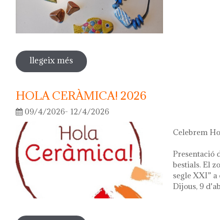
llegeix més
sobre fes la teva joia!
HOLA CERÀMICA! 2026
09/4/2026- 12/4/2026
Celebrem Hol
Presentació d
bestials. El 
segle XXI” a 
Dijous, 9 d'ab