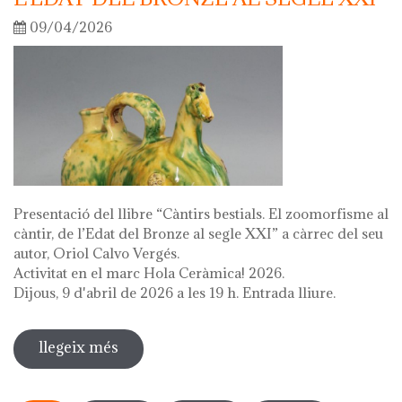
09/04/2026
Presentació del llibre “Càntirs bestials. El zoomorfisme al
càntir, de l’Edat del Bronze al segle XXI” a càrrec del seu
autor, Oriol Calvo Vergés.
Activitat en el marc Hola Ceràmica! 2026.
Dijous, 9 d'abril de 2026 a les 19 h. Entrada lliure.
llegeix més
sobre presentació del llibre "càntirs
bestials. zoomorfisme al càntir: de
Pàgines
l'edat del bronze al segle xxi"