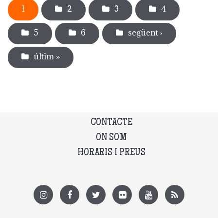
1
2
3
4
5
6
següent ›
últim »
CONTACTE
ON SOM
HORARIS I PREUS