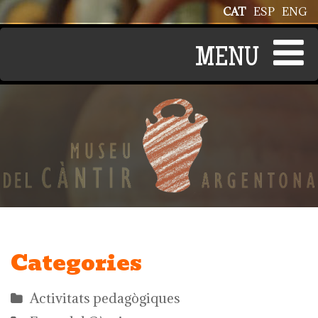
Vés al contingut
CAT
ESP
ENG
Categories
Activitats pedagògiques