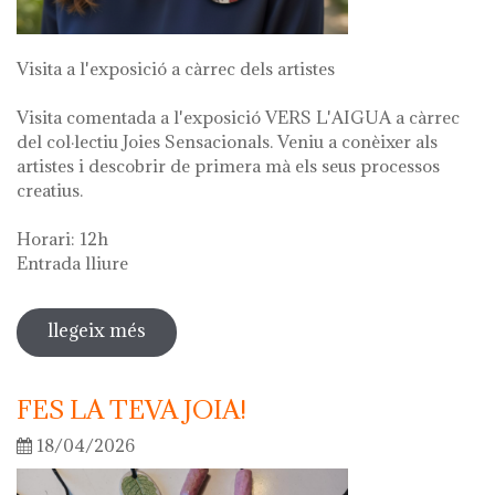
Visita a l'exposició a càrrec dels artistes
Visita comentada a l'exposició VERS L'AIGUA a càrrec
del col·lectiu Joies Sensacionals. Veniu a conèixer als
artistes i descobrir de primera mà els seus processos
creatius.
Horari: 12h
Entrada lliure
llegeix més
sobre visita guiada a l'exposició "vers
l'aigua" en el marc de la setmana
cultural 2026
FES LA TEVA JOIA!
18/04/2026