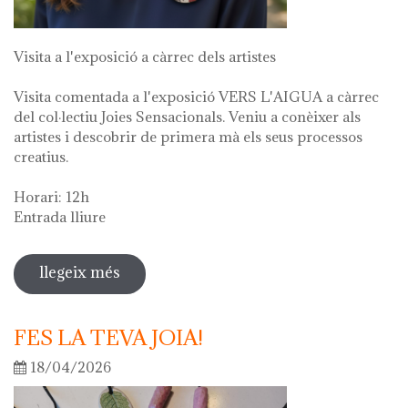
Visita a l'exposició a càrrec dels artistes
Visita comentada a l'exposició VERS L'AIGUA a càrrec
del col·lectiu Joies Sensacionals. Veniu a conèixer als
artistes i descobrir de primera mà els seus processos
creatius.
Horari: 12h
Entrada lliure
llegeix més
sobre visita guiada a l'exposició "vers
l'aigua" en el marc de la setmana
cultural 2026
FES LA TEVA JOIA!
18/04/2026