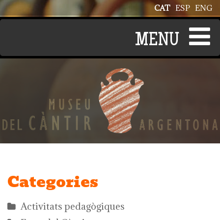
Vés al contingut
CAT
ESP
ENG
Categories
Activitats pedagògiques