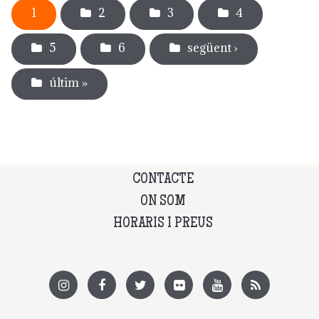
1
2
3
4
5
6
següent ›
últim »
CONTACTE
ON SOM
HORARIS I PREUS