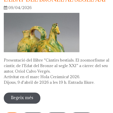
09/04/2026
Presentació del llibre “Càntirs bestials. El zoomorfisme al
càntir, de l’Edat del Bronze al segle XXI” a càrrec del seu
autor, Oriol Calvo Vergés.
Activitat en el marc Hola Ceràmica! 2026.
Dijous, 9 d'abril de 2026 a les 19 h. Entrada lliure.
llegeix més
sobre presentació del llibre "càntirs
bestials. zoomorfisme al càntir: de
Pàgines
l'edat del bronze al segle xxi"