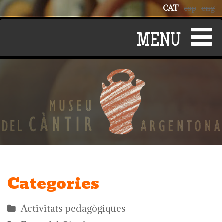
Vés al contingut
CAT
esp
eng
Categories
Activitats pedagògiques