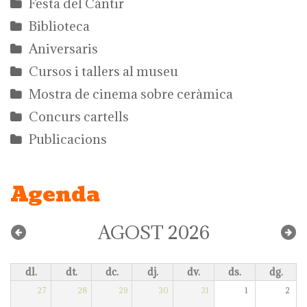
Festa del Càntir
Biblioteca
Aniversaris
Cursos i tallers al museu
Mostra de cinema sobre ceràmica
Concurs cartells
Publicacions
Agenda
AGOST 2026
dl.
dt.
dc.
dj.
dv.
ds.
dg.
27
28
29
30
31
1
2