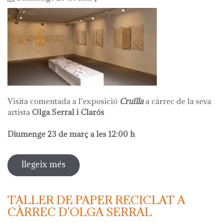
Visita comentada a l'exposició
Cruïlla
a càrrec de la seva
artista
Olga Serral i Clarós
Diumenge 23 de març a les 12:00 h
llegeix més
sobre visita comentada olga serral
TALLER DE PAPER RECICLAT A
CÀRREC D'OLGA SERRAL