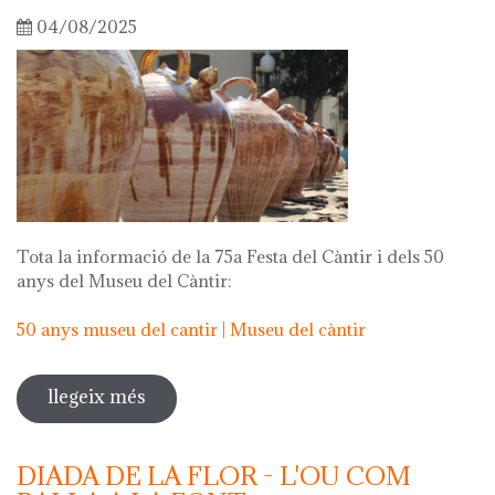
04/08/2025
Tota la informació de la 75a Festa del Càntir i dels 50
anys del Museu del Càntir:
50 anys museu del cantir | Museu del càntir
llegeix més
sobre 75a festa del càntir
DIADA DE LA FLOR - L'OU COM