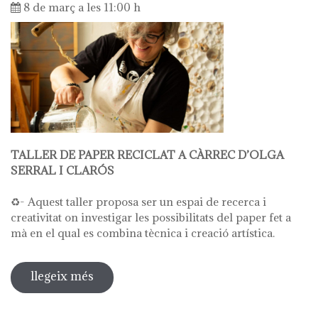
8 de març a les 11:00 h
TALLER DE PAPER RECICLAT A CÀRREC D’OLGA
SERRAL I CLARÓS
♻️- Aquest taller proposa ser un espai de recerca i
creativitat on investigar les possibilitats del paper fet a
mà en el qual es combina tècnica i creació artística.
llegeix més
sobre taller de paper reciclat a càrrec
d'olga serral