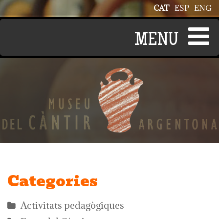
Vés al contingut
CAT
ESP
ENG
Categories
Activitats pedagògiques