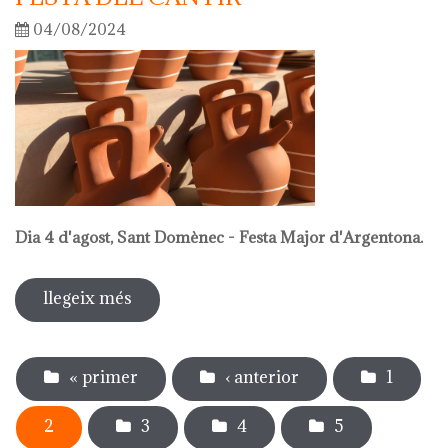
04/08/2024
Dia 4 d'agost, Sant Domènec - Festa Major d'Argentona.
llegeix més
sobre festa del càntir
Pàgines
« primer
‹ anterior
1
2
3
4
5