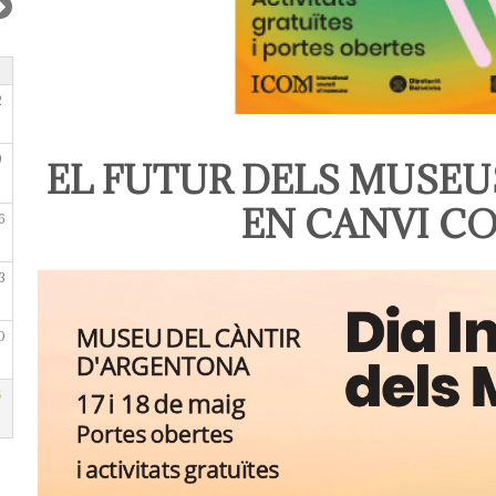
2
9
EL FUTUR DELS MUSE
EN CANVI C
6
3
0
6