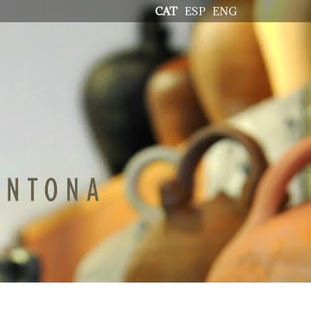
CAT
ESP
ENG