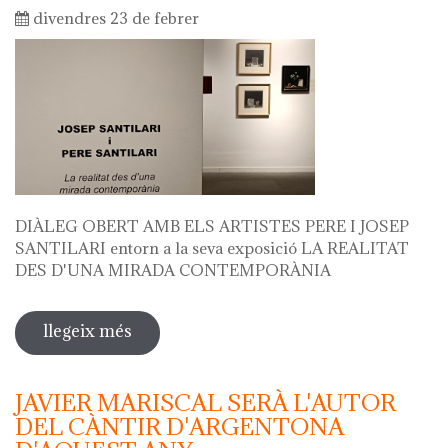
divendres 23 de febrer
DIÀLEG OBERT AMB ELS ARTISTES PERE I JOSEP
SANTILARI entorn a la seva exposició LA REALITAT
DES D'UNA MIRADA CONTEMPORÀNIA
llegeix més
sobre diàleg obert amb els artistes
pere i josep santilari entorn a la seva
exposició
JAVIER MARISCAL SERÀ L'AUTOR
DEL CÀNTIR D'ARGENTONA