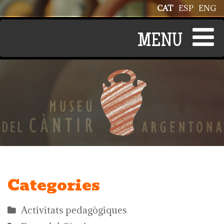
Vés al contingut
CAT
ESP
ENG
Categories
Activitats pedagògiques