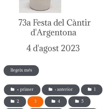
73a Festa del Càntir
d'Argentona
4 d'agost 2023
llegeix més
sobre 73a festa del càntir
Pàgines
« primer
‹ anterior
1
2
3
4
5