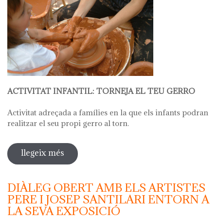
ACTIVITAT INFANTIL: TORNEJA EL TEU GERRO
Activitat adreçada a famílies en la que els infants podran
realitzar el seu propi gerro al torn.
llegeix més
sobre hola ceràmica - taller infantil:
dits petits, mans expertes: torneja el
teu gerro
DIÀLEG OBERT AMB ELS ARTISTES
PERE I JOSEP SANTILARI ENTORN A
LA SEVA EXPOSICIÓ