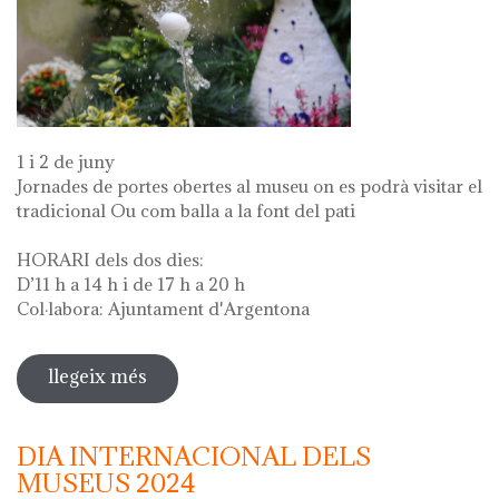
1 i 2 de juny
Jornades de portes obertes al museu on es podrà visitar el
tradicional Ou com balla a la font del pati
HORARI dels dos dies:
D’11 h a 14 h i de 17 h a 20 h
Col·labora: Ajuntament d'Argentona
llegeix més
sobre diada de la flor - l'ou com balla
a la font
DIA INTERNACIONAL DELS
MUSEUS 2024