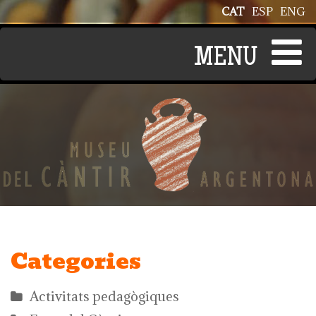
Vés al contingut
CAT
ESP
ENG
Categories
Activitats pedagògiques