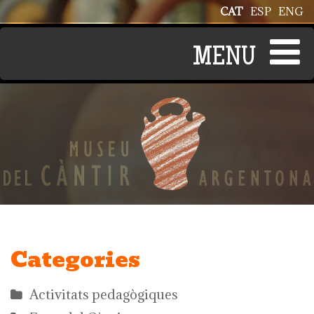
Vés al contingut
CAT
ESP
ENG
Categories
Activitats pedagògiques