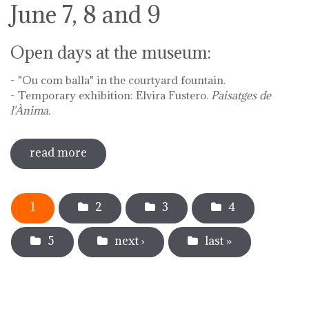
June 7, 8 and 9
Open days at the museum:
- "Ou com balla" in the courtyard fountain.
- Temporary exhibition: Elvira Fustero.
Paisatges de
l'Ànima.
read more
sobre diada de la flor - l'ou com balla a
la font
Pages
1
2
3
4
5
next ›
last »