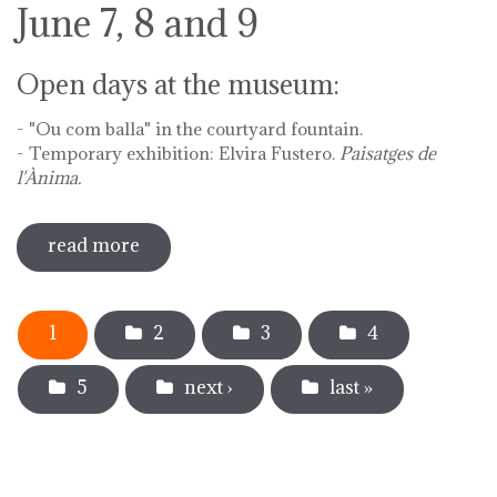
June 7, 8 and 9
Open days at the museum:
- "Ou com balla" in the courtyard fountain.
- Temporary exhibition: Elvira Fustero.
Paisatges de
l'Ànima.
read more
sobre diada de la flor - l'ou com balla a
la font
Pages
1
2
3
4
5
next ›
last »