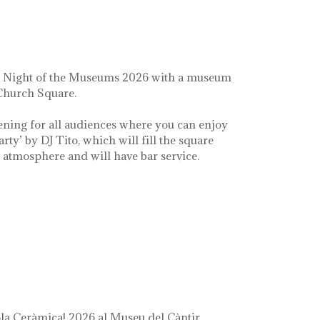
e Night of the Museums 2026 with a museum
 Church Square.
ening for all audiences where you can enjoy
arty’ by DJ Tito, which will fill the square
e atmosphere and will have bar service.
a Ceràmica! 2026 al Museu del Càntir