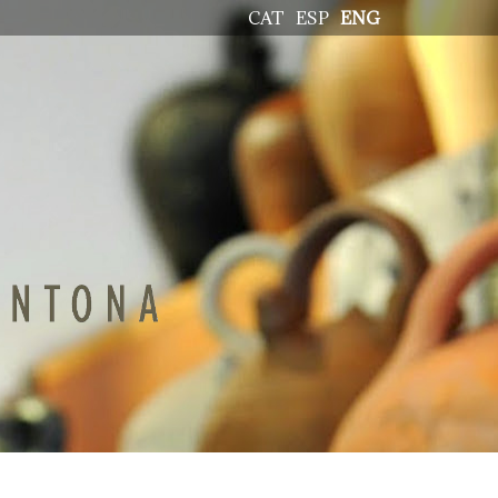
CAT
ESP
ENG