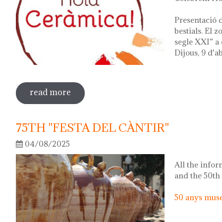
Presentació d
bestials. El 
segle XXI” a 
Dijous, 9 d'ab
read more
sobre hola ceràmica! 2026
75TH "FESTA DEL CÀNTIR"
04/08/2025
All the infor
and the 50th
50 anys museu