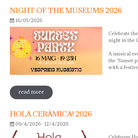
NIGHT OF THE MUSEUMS 2026
16/05/2026
Celebrate th
night in the
A musical ev
the ‘Sunset p
with a festiv
read more
sobre night of the museums 2026
HOLA CERÀMICA! 2026
09/4/2026- 12/4/2026
Celebrem Hol