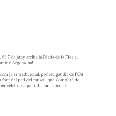
t's left of me'
 6 i 7 de juny arriba la Diada de la Flor al
ntir d’Argentona!
com ja és tradicional, podreu gaudir de l’Ou
a font del pati del museu, que s’omplirà de
 per celebrar aquest dia tan especial.