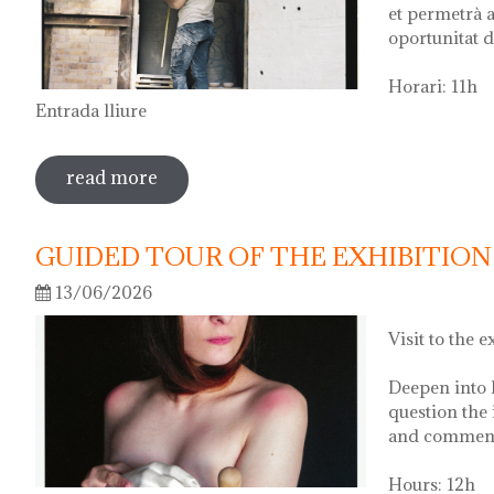
et permetrà a
oportunitat d
Horari: 11h
Entrada lliure
read more
sobre visita guiada a l'exposició 'anar a 
GUIDED TOUR OF THE EXHIBITION 
13/06/2026
Visit to the e
Deepen into 
question the 
and comment 
Hours: 12h