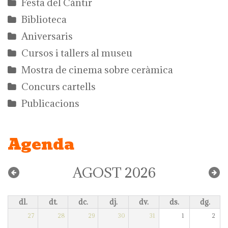
Festa del Càntir
Biblioteca
Aniversaris
Cursos i tallers al museu
Mostra de cinema sobre ceràmica
Concurs cartells
Publicacions
Agenda
AGOST 2026
dl.
dt.
dc.
dj.
dv.
ds.
dg.
27
28
29
30
31
1
2