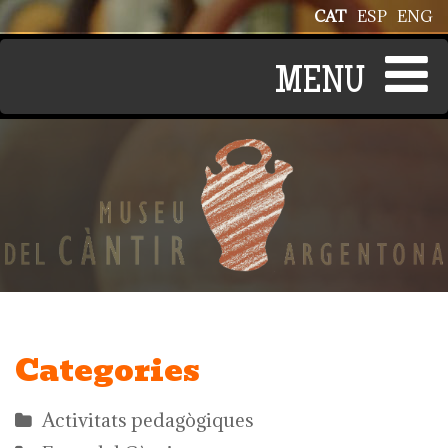
Vés al contingut
CAT
ESP
ENG
Categories
Activitats pedagògiques