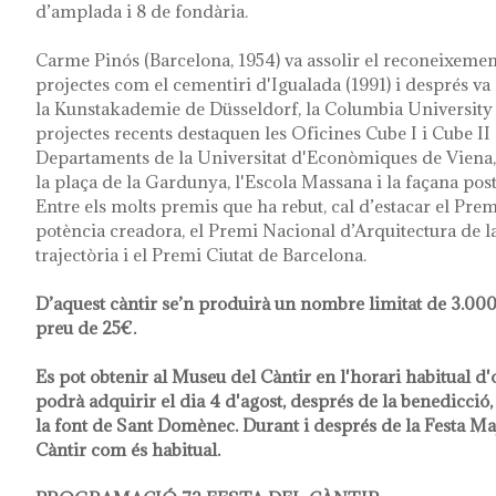
d’amplada i 8 de fondària.
Carme Pinós (Barcelona, 1954) va assolir el reconeixeme
projectes com el cementiri d'Igualada (1991) i després va 
la Kunstakademie de Düsseldorf, la Columbia University 
projectes recents destaquen les Oficines Cube I i Cube II 
Departaments de la Universitat d'Econòmiques de Viena,
la plaça de la Gardunya, l'Escola Massana i la façana pos
Entre els molts premis que ha rebut, cal d’estacar el Pre
potència creadora, el Premi Nacional d’Arquitectura de la
trajectòria i el Premi Ciutat de Barcelona.
D’aquest càntir se’n produirà un nombre limitat de 3.000
preu de 25€.
Es pot obtenir al Museu del Càntir en l'horari habitual d'o
podrà adquirir el dia 4 d'agost, després de la benedicció, 
la font de Sant Domènec. Durant i després de la Festa Ma
Càntir com és habitual.