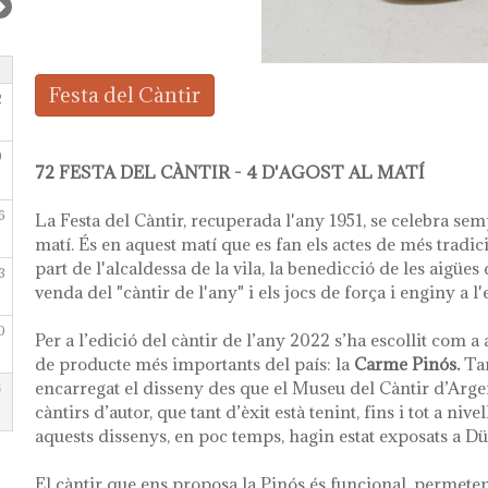
Festa del Càntir
2
9
72 FESTA DEL CÀNTIR - 4 D'AGOST AL MATÍ
6
La Festa del Càntir, recuperada l'any 1951, se celebra sem
matí. És en aquest matí que es fan els actes de més tradic
part de l'alcaldessa de la vila, la benedicció de les aigüe
3
venda del "càntir de l'any" i els jocs de força i enginy a l'e
0
Per a l’edició del càntir de l’any 2022 s’ha escollit com a
de producte més importants del país: la
Carme Pinós.
Tam
encarregat el disseny des que el Museu del Càntir d’Argen
6
càntirs d’autor, que tant d’èxit està tenint, fins i tot a ni
aquests dissenys, en poc temps, hagin estat exposats a Dü
El càntir que ens proposa la Pinós és funcional, permetent 