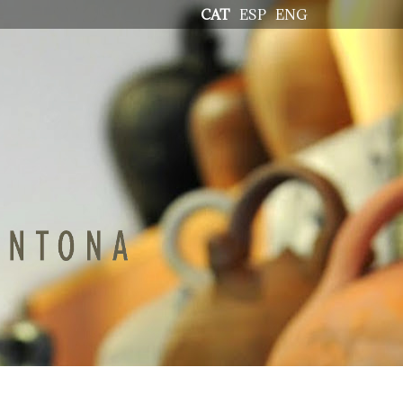
CAT
ESP
ENG