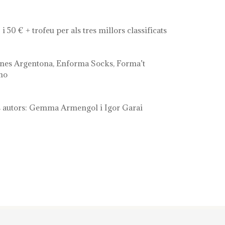
50 € + trofeu per als tres millors classificats
scines Argentona, Enforma Socks, Forma’t
ano
s autors: Gemma Armengol i Igor Garai