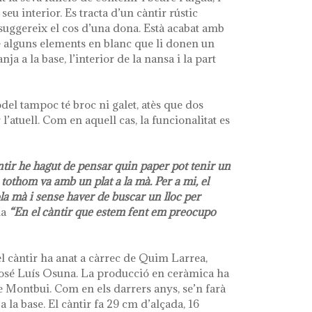
seu interior. Es tracta d’un càntir rústic
 suggereix el cos d’una dona. Està acabat amb
té alguns elements en blanc que li donen un
ja a la base, l’interior de la nansa i la part
del tampoc té broc ni galet, atès que dos
 l’atuell. Com en aquell cas, la funcionalitat es
tir he hagut de pensar quin paper pot tenir un
n tothom va amb un plat a la mà. Per a mi, el
a mà i sense haver de buscar un lloc per
ia
“En el càntir que estem fent em preocupo
l càntir ha anat a càrrec de Quim Larrea,
 José Luís Osuna. La producció en ceràmica ha
 Montbui. Com en els darrers anys, se’n farà
la base. El càntir fa 29 cm d’alçada, 16