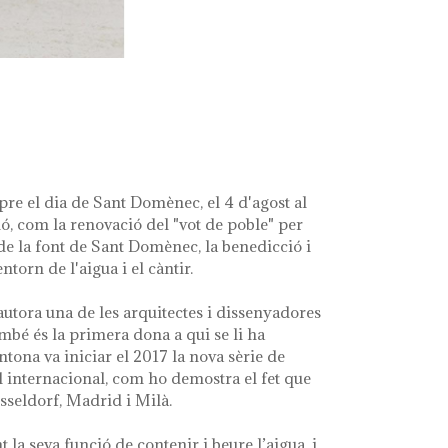
pre el dia de Sant Domènec, el 4 d'agost al
ió, com la renovació del "vot de poble" per
s de la font de Sant Domènec, la benedicció i
ntorn de l'aigua i el càntir.
 autora una de les arquitectes i dissenyadores
bé és la primera dona a qui se li ha
tona va iniciar el 2017 la nova sèrie de
vell internacional, com ho demostra el fet que
sseldorf, Madrid i Milà.
la seva funció de contenir i beure l’aigua, i