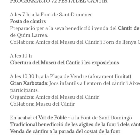
PROGRAMACIÓ 72 FESTA DEL CÀNTIR
A les 7 h, a la Font de Sant Domènec
Posta de càntirs
Preparació per a la seva benedicció i venda del
Càntir de
de Quim Larrea.
Col·labora: Amics del Museu del Càntir i Forn de llenya
A les 10 h
Obertura del Museu del Càntir i les exposicions
A les 10,30 h, a la Plaça de Vendre (aforament limitat)
Gran Xarbotada
: Jocs infantils a l'entorn del càntir i Aix
participants.
Organitza: Amics del Museu del Càntir
Col·labora: Museu del Càntir
En acabat el
Vot de Poble
- a la Font de Sant Domingo
Tradicional benedicció de les aigües de la font i dels càn
Venda de càntirs a la parada del costat de la font