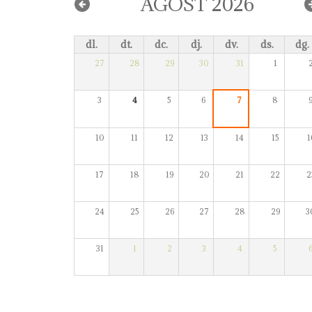
AGOST 2026
dl.
dt.
dc.
dj.
dv.
ds.
dg.
27
28
29
30
31
1
3
4
5
6
7
8
10
11
12
13
14
15
1
17
18
19
20
21
22
2
24
25
26
27
28
29
3
31
1
2
3
4
5