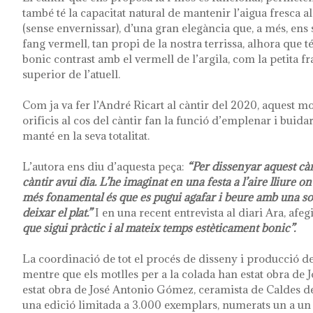
també té la capacitat natural de mantenir l’aigua fresca al 
(sense envernissar), d’una gran elegància que, a més, ens
fang vermell, tan propi de la nostra terrissa, alhora que 
bonic contrast amb el vermell de l’argila, com la petita fran
superior de l’atuell.
Com ja va fer l’André Ricart al càntir del 2020, aquest mo
orificis al cos del càntir fan la funció d’emplenar i buidar
manté en la seva totalitat.
L’autora ens diu d’aquesta peça:
“Per dissenyar aquest càn
càntir avui dia. L’he imaginat en una festa a l’aire lliure o
més fonamental és que es pugui agafar i beure amb una sol
deixar el plat.”
I en una recent entrevista al diari Ara, afeg
que sigui pràctic i al mateix temps estèticament bonic”.
La coordinació de tot el procés de disseny i producció de
mentre que els motlles per a la colada han estat obra de
estat obra de José Antonio Gómez, ceramista de Caldes de
una edició limitada a 3.000 exemplars, numerats un a un a 