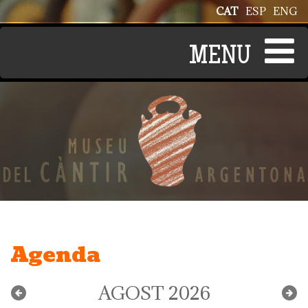
Vés al contingut
CAT
ESP
ENG
Agenda
AGOST 2026