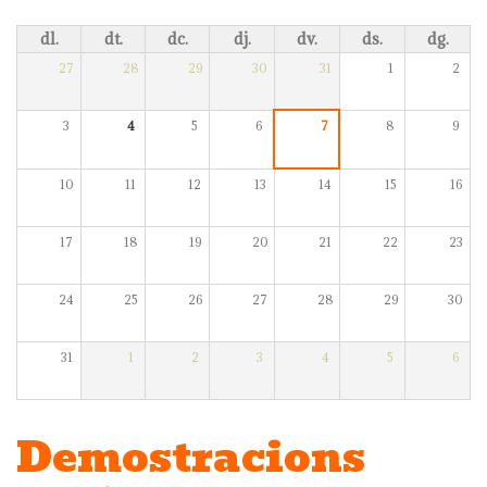
dl.
dt.
dc.
dj.
dv.
ds.
dg.
27
28
29
30
31
1
2
3
4
5
6
7
8
9
10
11
12
13
14
15
16
17
18
19
20
21
22
23
24
25
26
27
28
29
30
31
1
2
3
4
5
6
Demostracions