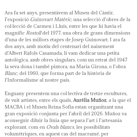
Ara fa set anys, presentàvem al Museu del Càntir,
l’exposició
Guinovart Matèric
, una selecció d’obres de la
col·lecció de Carmen i Lluís, entre les que hi havia el
magnífic
Rostoll
del 1977, una obra de grans dimensions
d’una de les millors etapes de Josep Guinovart. I ara fa
dos anys, amb motiu del centenari del naixement
d’Albert Ràfols Casamada, li vam dedicar una petita
antològica, amb obres singulars, com un retrat del 1947
la seva dona i també pintora, na Maria Girona, o l’obra
Blanc
, del 1960, que forma part de la història de
l’Informalisme al nostre país.
Enguany presentem una col·lectiva de tretze escultures,
de vuit artistes, entre els quals,
Aurèlia Muñoz
, a la que el
MACBA i el Museu Reina Sofia estan organitzant una
gran exposició conjunta per l’abril del 2026. Muñoz va
aconseguir diluir la línia que separa l’art i l’artesania
explorant, com en
Ovals blancs
, les possibilitats
volumètriques, en aquest cas del macramé, per