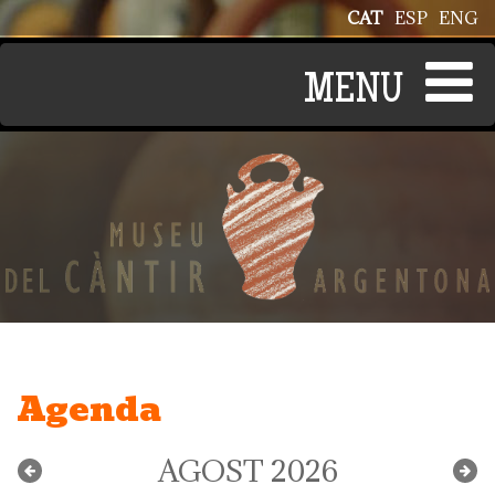
Vés al contingut
CAT
ESP
ENG
Agenda
AGOST 2026