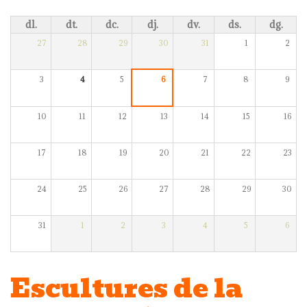
dl.
dt.
dc.
dj.
dv.
ds.
dg.
27
28
29
30
31
1
2
3
4
5
6
7
8
9
10
11
12
13
14
15
16
17
18
19
20
21
22
23
24
25
26
27
28
29
30
31
1
2
3
4
5
6
Escultures de la