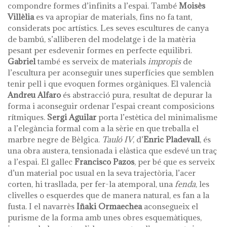
compondre formes d’infinits a l’espai. També
Moisès
Villèlia
es va apropiar de materials, fins no fa tant,
considerats poc artístics. Les seves escultures de canya
de bambú, s’alliberen del modelatge i de la matèria
pesant per esdevenir formes en perfecte equilibri.
Gabriel
també es serveix de materials
impropis
de
l’escultura per aconseguir unes superfícies que semblen
tenir pell i que evoquen formes orgàniques. El valencià
Andreu Alfaro
és abstracció pura, resultat de depurar la
forma i aconseguir ordenar l’espai creant composicions
rítmiques.
Sergi Aguilar
porta l’estètica del minimalisme
a l’elegància formal com a la sèrie en que treballa el
marbre negre de Bèlgica.
Tauló IV
, d’
Enric
Pladevall
, és
una obra austera, tensionada i elàstica que esdevé un traç
a l’espai. El gallec
Francisco Pazos
, per bé que es serveix
d’un material poc usual en la seva trajectòria, l’acer
corten, hi trasllada, per fer-la atemporal, una
fenda
, les
clivelles o esquerdes que de manera natural, es fan a la
fusta. I el navarrès
Iñaki Ormaechea
aconsegueix el
purisme de la forma amb unes obres esquemàtiques,