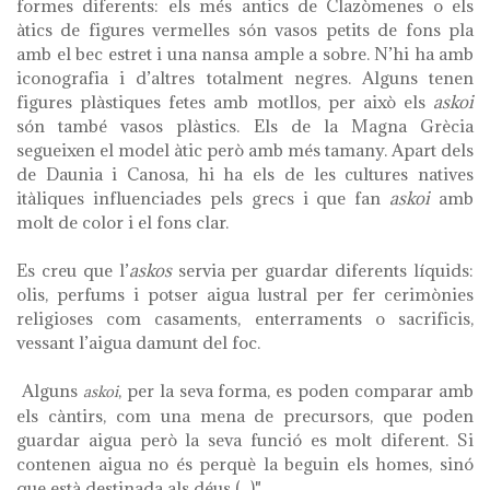
formes diferents: els més antics de Clazòmenes o els
àtics de figures vermelles són vasos petits de fons pla
amb el bec estret i una nansa ample a sobre. N’hi ha amb
iconografia i d’altres totalment negres. Alguns tenen
figures plàstiques fetes amb motllos, per això els
askoi
són també vasos plàstics. Els de la Magna Grècia
segueixen el model àtic però amb més tamany. Apart dels
de Daunia i Canosa, hi ha els de les cultures natives
itàliques influenciades pels grecs i que fan
askoi
amb
molt de color i el fons clar.
Es creu que l’
askos
servia per guardar diferents líquids:
olis, perfums i potser aigua lustral per fer cerimònies
religioses com casaments, enterraments o sacrificis,
vessant l’aigua damunt del foc.
Alguns
, per la seva forma, es poden comparar amb
askoi
els càntirs, com una mena de precursors, que poden
guardar aigua però la seva funció es molt diferent. Si
contenen aigua no és perquè la beguin els homes, sinó
que està destinada als déus (...)"