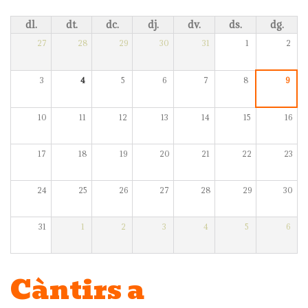
dl.
dt.
dc.
dj.
dv.
ds.
dg.
27
28
29
30
31
1
2
3
4
5
6
7
8
9
10
11
12
13
14
15
16
17
18
19
20
21
22
23
24
25
26
27
28
29
30
31
1
2
3
4
5
6
Càntirs a