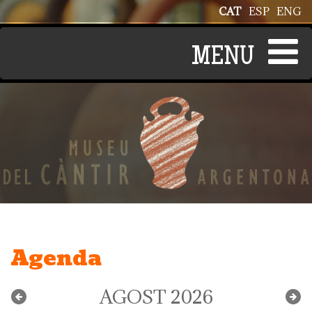
Vés al contingut
CAT
ESP
ENG
Agenda
AGOST 2026