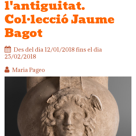
l'antiguitat.
Col·lecció Jaume
Bagot
Des del dia
12/01/2018
fins el dia
25/02/2018
Maria Pageo