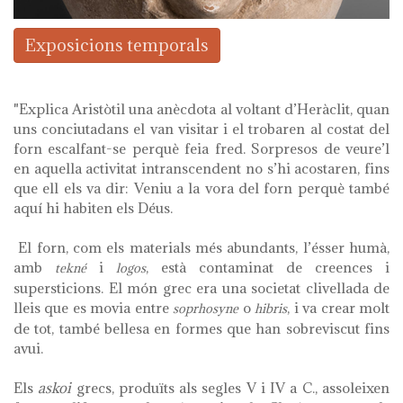
Exposicions temporals
"Explica Aristòtil una anècdota al voltant d’Heràclit, quan
uns conciutadans el van visitar i el trobaren al costat del
forn escalfant-se perquè feia fred. Sorpresos de veure’l
en aquella activitat intranscendent no s’hi acostaren, fins
que ell els va dir: Veniu a la vora del forn perquè també
aquí hi habiten els Déus.
El forn, com els materials més abundants, l’ésser humà,
amb
i
, està contaminat de creences i
tekné
logos
supersticions. El món grec era una societat clivellada de
lleis que es movia entre
o
, i va crear molt
soprhosyne
hibris
de tot, també bellesa en formes que han sobreviscut fins
avui.
Els
askoi
grecs, produïts als segles V i IV a C., assoleixen