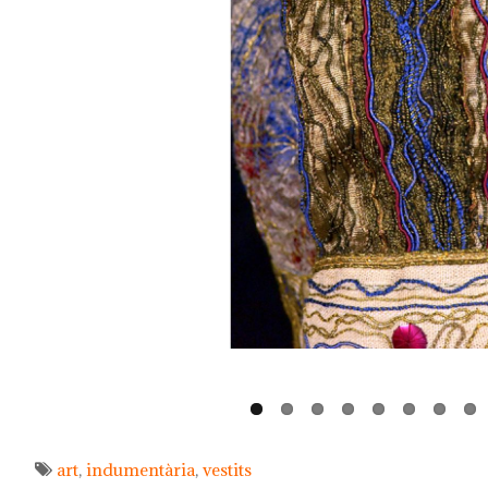
art
indumentària
vestits