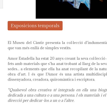
Exposicions temporals
El Museu del Càntir presenta la col·lecció d’indumentàr
que van més enllà de simples vestits.
Amor Estadella ha estat 20 anys creant la seva col·lecció 
fets amb materials que s’ha anat trobant al llarg de la seva
sedes... a elements que ella ha anat recopilant de la natu
obra d’art. I és que l’Amor és una artista multidiscipl
dissenyadora, creadora, quiromàntica i escriptora.
“Qualsevol obra creativa té integrada en ella una biogr
dedicada a una cultura o a una persona. I els materials i e
direcció per dedicar-los a un o a l’altre.