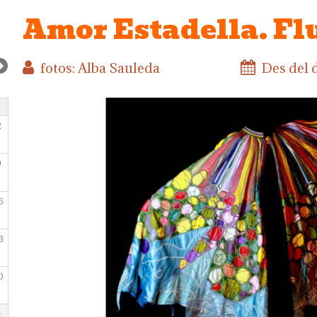
Amor Estadella. Flu
fotos: Alba Sauleda
Des del 
2
9
6
3
0
6