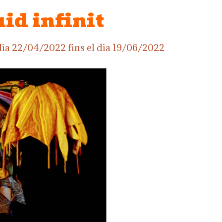
id infinit
dia
22/04/2022
fins el dia
19/06/2022