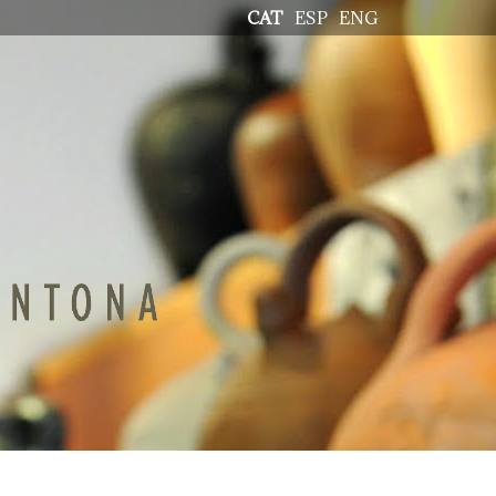
CAT
ESP
ENG