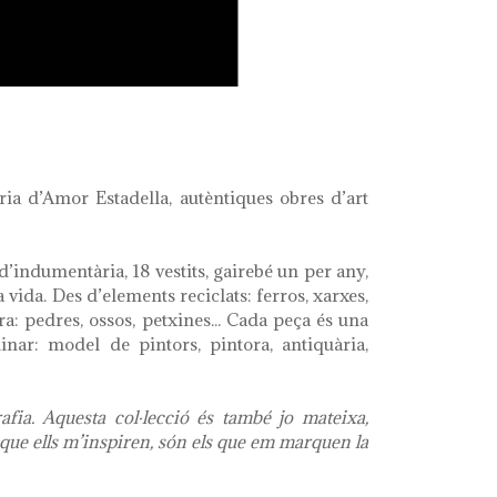
ia d’Amor Estadella, autèntiques obres d’art
d’indumentària, 18 vestits, gairebé un per any,
 vida. Des d’elements reciclats: ferros, xarxes,
ra: pedres, ossos, petxines... Cada peça és una
inar: model de pintors, pintora, antiquària,
afia. Aquesta col·lecció és també jo mateixa,
l que ells m’inspiren, són els que em marquen la