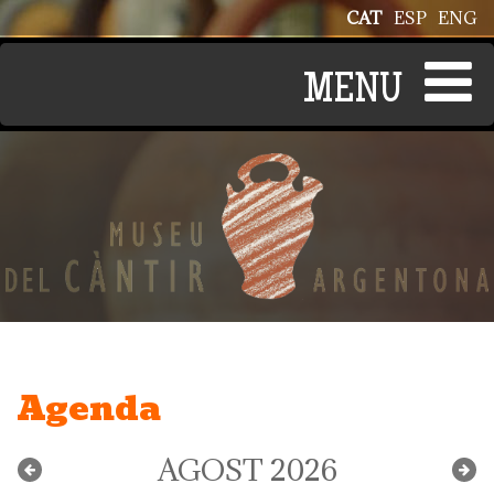
Vés al contingut
CAT
ESP
ENG
Agenda
AGOST 2026