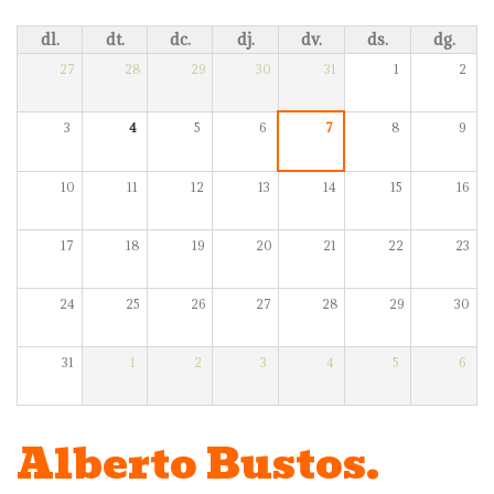
dl.
dt.
dc.
dj.
dv.
ds.
dg.
27
28
29
30
31
1
2
3
4
5
6
7
8
9
10
11
12
13
14
15
16
17
18
19
20
21
22
23
24
25
26
27
28
29
30
31
1
2
3
4
5
6
Alberto Bustos.