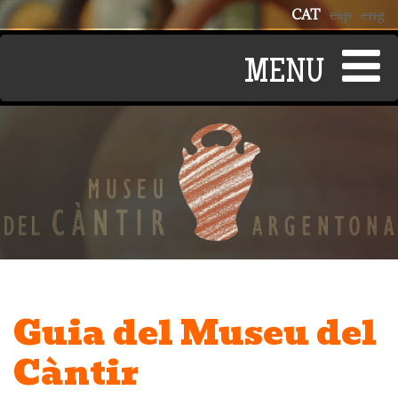
Vés al contingut
CAT
esp
eng
Guia del Museu del
Càntir