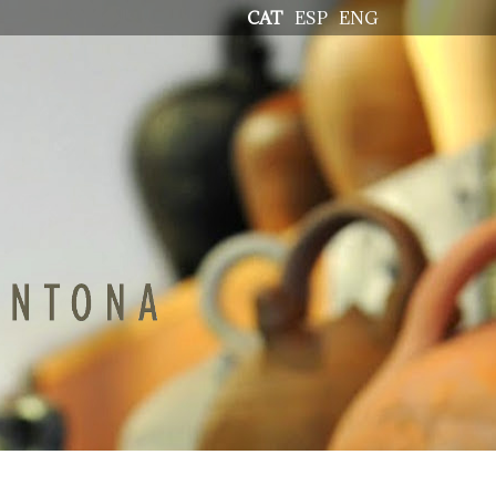
CAT
ESP
ENG