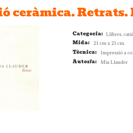
ió ceràmica. Retrats.
Categoria:
Llibres, catà
Mida:
21 cm x 21 cm.
Tècnica:
Impressió a c
Autor/a:
Mia Llauder