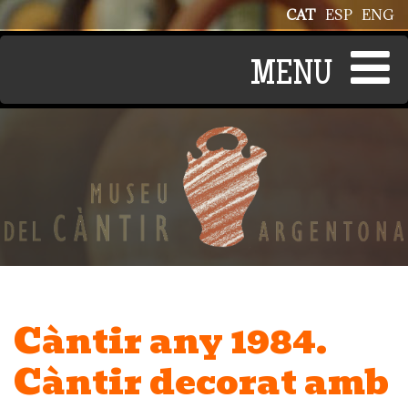
Vés al contingut
CAT
ESP
ENG
Càntir any 1984.
Càntir decorat amb