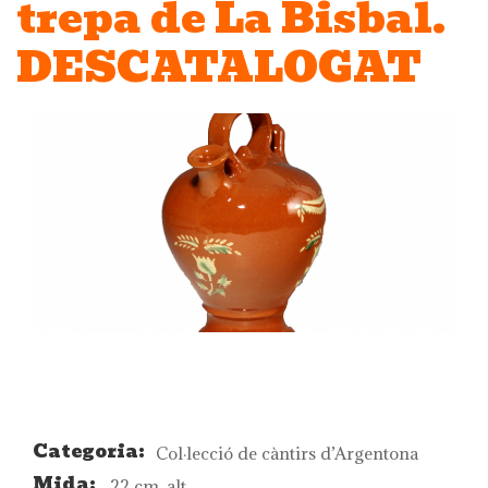
trepa de La Bisbal.
DESCATALOGAT
Categoria:
Col·lecció de càntirs d’Argentona
Mida:
22 cm. alt