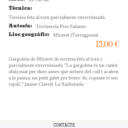
Tècnica:
Terrissa feta al torn parcialment envernissada
Autor/a:
Terrisseria Pere Salamó.
Lloc geogràfic:
Miravet (Tarragpona)
15,00 €
Gargoleta de Miravet de terrissa feta al torn i
parcialment envernissada. "La gargoleta és un càntir
afaiçonat per dues anses que neixen del coll i acaben
a la panxa; un petit galet per beure-hi, copsant el seu
rajolí..." Jaume Clavell. La Xarbotada.
CONTACTE