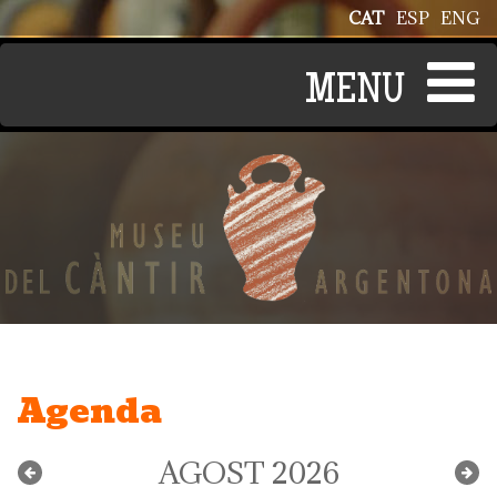
Vés al contingut
CAT
ESP
ENG
Agenda
AGOST 2026