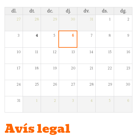
dl.
dt.
dc.
dj.
dv.
ds.
dg.
27
28
29
30
31
1
2
3
4
5
6
7
8
9
10
11
12
13
14
15
16
17
18
19
20
21
22
23
24
25
26
27
28
29
30
31
1
2
3
4
5
6
Avís legal