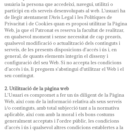
usuària la persona que accedeixi, navegui, utilitzi o
participi en els serveis desenvolupats al web. L'usuari ha
de llegir atentament l’Avís Legal i les Polítiques de
Privacitat i de Cookies quan es proposi utilitzar la Pàgina
Web, ja que el Patronat es reserva la facultat de realitzar,
en qualsevol moment i sense necessitat de cap preavís,
qualsevol modificació o actualització dels continguts i
serveis, de les presents disposicions d'accés i ús i, en
general, de quants elements integrin el disseny i
configuració del seu Web. Si no accepta les condicions
d’accés i ús, li preguem s'abstingui d'utilitzar el Web i el
seu contingut.
2. Utilització de la pàgina web
L'Usuari es compromet a fer un ús diligent de la Pàgina
Web, així com de la informació relativa als seus serveis
i/o continguts, amb total subjecció tant a la normativa
aplicable, així com amb la moral i els bons costums
generalment acceptats i l'ordre públic, les condicions
d’accés i ús i qualsevol altres condicions establertes a la