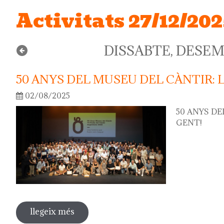
Activitats 27/12/20
DISSABTE, DESEMB
50 ANYS DEL MUSEU DEL CÀNTIR: 
02/08/2025
50 ANYS DE
GENT!
llegeix més
sobre 50 anys del museu del càntir: la 