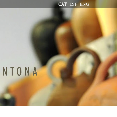
CAT
ESP
ENG