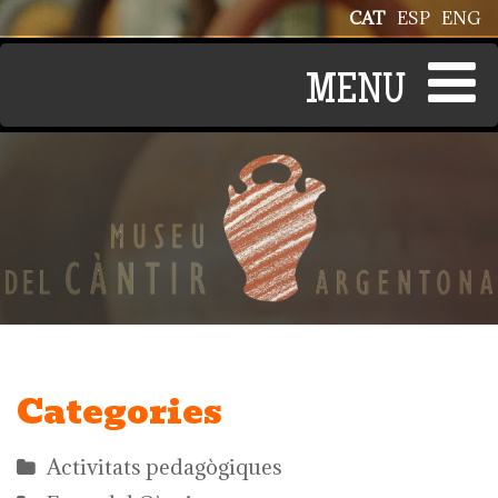
Vés al contingut
CAT
ESP
ENG
Categories
Activitats pedagògiques