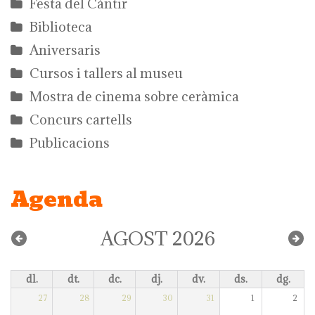
Festa del Càntir
Biblioteca
Aniversaris
Cursos i tallers al museu
Mostra de cinema sobre ceràmica
Concurs cartells
Publicacions
Agenda
AGOST 2026
dl.
dt.
dc.
dj.
dv.
ds.
dg.
27
28
29
30
31
1
2