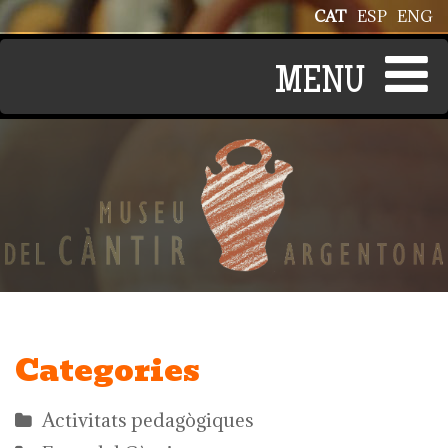
Vés al contingut
CAT
ESP
ENG
Categories
Activitats pedagògiques