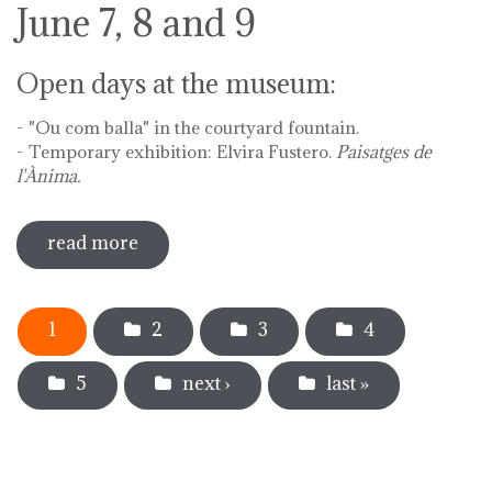
June 7, 8 and 9
Open days at the museum:
- "Ou com balla" in the courtyard fountain.
- Temporary exhibition: Elvira Fustero.
Paisatges de
l'Ànima.
read more
sobre diada de la flor - l'ou com balla a
la font
Pages
1
2
3
4
5
next ›
last »