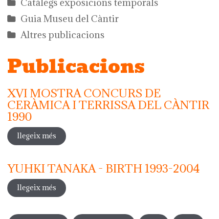
Catàlegs exposicions temporals
Guia Museu del Càntir
Altres publicacions
Publicacions
XVI MOSTRA CONCURS DE
CERÀMICA I TERRISSA DEL CÀNTIR
1990
llegeix més
sobre xvi mostra concurs de ceràmica i
terrissa del càntir 1990
YUHKI TANAKA - BIRTH 1993-2004
llegeix més
sobre yuhki tanaka - birth 1993-2004
Pàgines