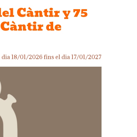
el Càntir y 75
 Càntir de
 dia
18/01/2026
fins el dia
17/01/2027