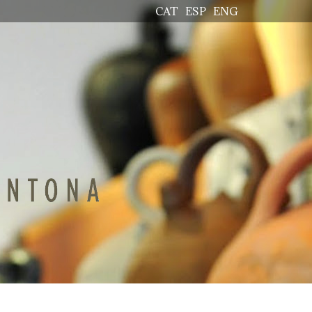
CAT
ESP
ENG