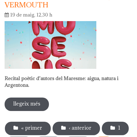
VERMOUTH
19 de maig, 12,30 h
Recital poètic d’autors del Maresme: aigua, natura i
Argentona.
llegeix més
sobre dia internacional dels museus.
recital poètic amb vermouth
Pàgines
« primer
‹ anterior
1