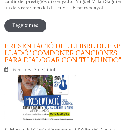
càntir del prestigiós dissenyador Miguel Milá i Sagnier,
un dels referents del disseny a l'Estat espanyol
llegeix més
sobre càntir miguel milá - argentona
2019
PRESENTACIÓ DEL LLIBRE DE PEP
LLADÓ "COMPONER CANCIONES
PARA DIALOGAR CON TU MUNDO"
divendres 12 de juliol
El Museu del Càntir d’Argentona i l'Editorial Amat es