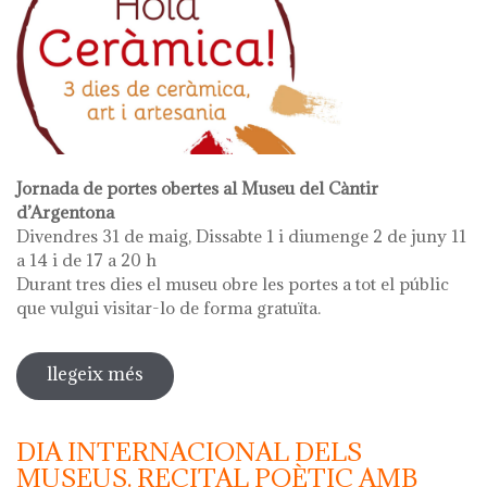
Jornada de portes obertes al Museu del Càntir
d’Argentona
Divendres 31 de maig, Dissabte 1 i diumenge 2 de juny 11
a 14 i de 17 a 20 h
Durant tres dies el museu obre les portes a tot el públic
que vulgui visitar-lo de forma gratuïta.
llegeix més
sobre hola ceràmica!
DIA INTERNACIONAL DELS
MUSEUS. RECITAL POÈTIC AMB