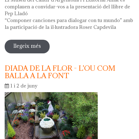
complauen a convidar-vos a la presentació del llibre de
Pep Lladó
“Componer canciones para dialogar con tu mundo” amb
la participació de la il·lustradora Roser Capdevila
llegeix més
sobre presentació del llibre de pep
lladó "componer canciones para
dialogar con tu mundo"
DIADA DE LA FLOR - L'OU COM
BALLA A LA FONT
1 i 2 de juny