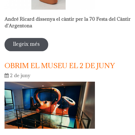
André Ricard dissenya el càntir per la 70 Festa del Càntir
d'Argentona
llegeix més
sobre venda al museu
OBRIM EL MUSEU EL 2 DE JUNY
2 de juny