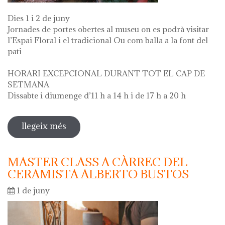
Dies 1 i 2 de juny
Jornades de portes obertes al museu on es podrà visitar
l’Espai Floral i el tradicional Ou com balla a la font del
pati
HORARI EXCEPCIONAL DURANT TOT EL CAP DE
SETMANA
Dissabte i diumenge d’11 h a 14 h i de 17 h a 20 h
llegeix més
sobre diada de la flor - l'ou com balla
a la font
MASTER CLASS A CÀRREC DEL
CERAMISTA ALBERTO BUSTOS
1 de juny