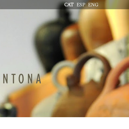
CAT
ESP
ENG