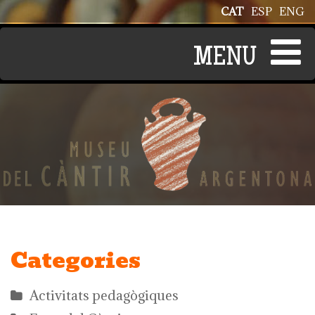
Vés al contingut
CAT
ESP
ENG
Categories
Activitats pedagògiques