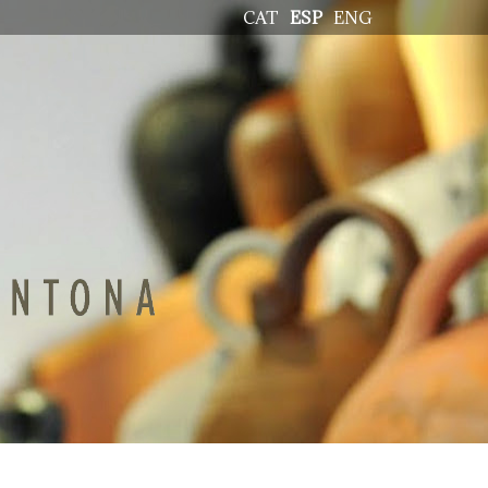
CAT
ESP
ENG