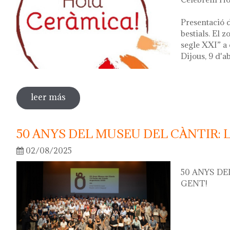
Presentació d
bestials. El 
segle XXI” a 
Dijous, 9 d'ab
leer más
sobre hola ceràmica! 2026
50 ANYS DEL MUSEU DEL CÀNTIR: 
02/08/2025
50 ANYS DE
GENT!