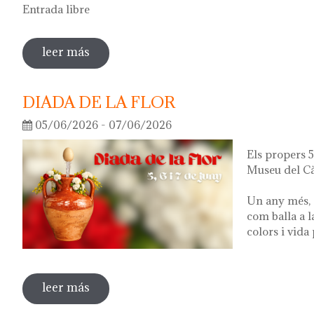
Entrada libre
leer más
sobre visita guiada a la exposición 'lo q
DIADA DE LA FLOR
05/06/2026 - 07/06/2026
Els propers 5,
Museu del Cà
Un any més, 
com balla a l
colors i vida
leer más
sobre diada de la flor