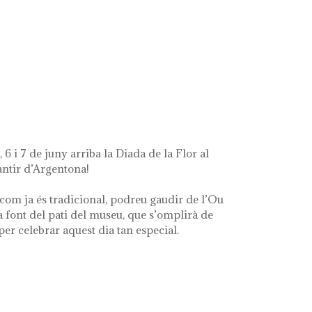
ue queda de mí'
 6 i 7 de juny arriba la Diada de la Flor al
ntir d’Argentona!
com ja és tradicional, podreu gaudir de l’Ou
a font del pati del museu, que s’omplirà de
 per celebrar aquest dia tan especial.