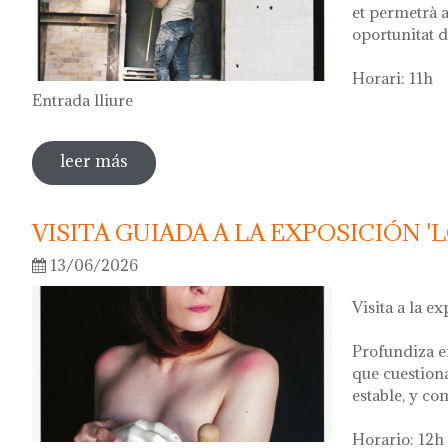
et permetrà a
oportunitat d
Horari: 11h
Entrada lliure
leer más
sobre visita guiada a l'exposició 'anar a la
VISITA GUIADA A LA EXPOSICIÓN '
13/06/2026
Visita a la ex
Profundiza e
que cuestion
estable, y co
Horario: 12h