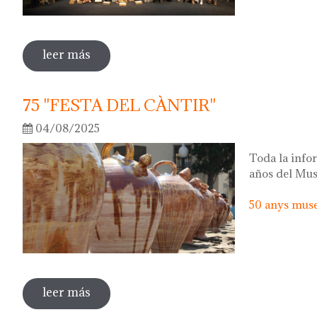
leer más
sobre 50 anys del museu del càntir: la fo
75 "FESTA DEL CÀNTIR"
04/08/2025
Toda la infor
años del Mus
50 anys museu
leer más
sobre 75 "festa del càntir"