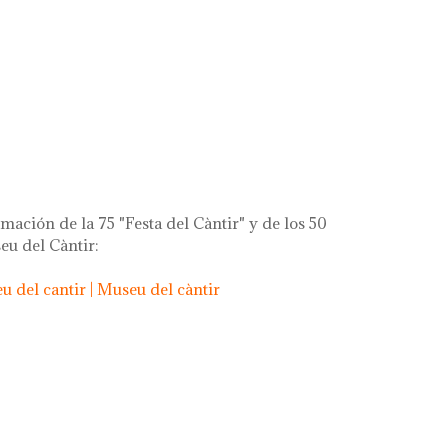
rça de la gent!
mación de la 75 "Festa del Càntir" y de los 50
eu del Càntir:
 del cantir | Museu del càntir