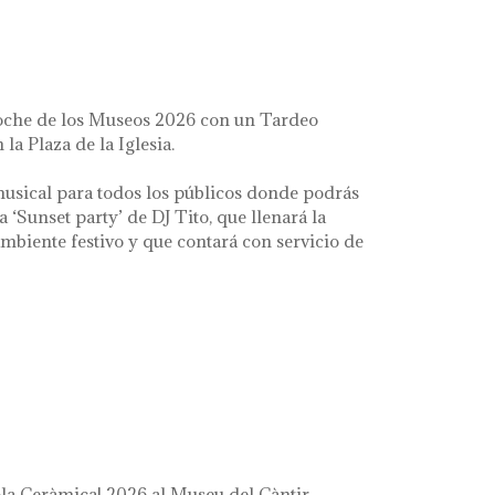
oche de los Museos 2026 con un Tardeo
 la Plaza de la Iglesia.
usical para todos los públicos donde podrás
la ‘Sunset party’ de DJ Tito, que llenará la
mbiente festivo y que contará con servicio de
a Ceràmica! 2026 al Museu del Càntir