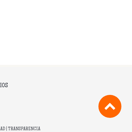
carteles argillà argentona 2018
IOS
DAD
|
TRANSPARENCIA