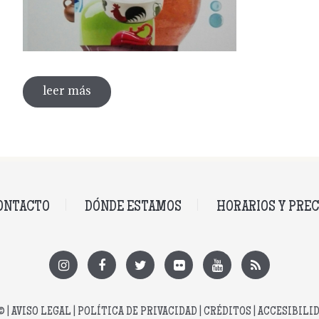
leer más
sobre cartel ganador del 39 concurso de 
ONTACTO
DÓNDE ESTAMOS
HORARIOS Y PREC
© |
AVISO LEGAL
|
POLÍTICA DE PRIVACIDAD
|
CRÉDITOS
|
ACCESIBILI