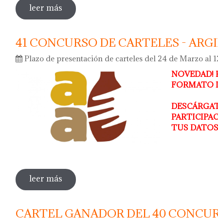
leer más
sobre cartel anunciador de la feria de c
41 CONCURSO DE CARTELES - ARG
Plazo de presentación de carteles del 24 de Marzo al 1
NOVEDAD! 
FORMATO D
DESCÁRGAT
PARTICIPA
TUS DATOS
leer más
sobre 41 concurso de carteles - argillà 
CARTEL GANADOR DEL 40 CONCUR