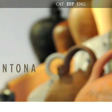
CAT
ESP
ENG